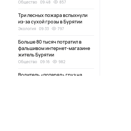
Общество
09:48
857
Три лесных пожара вспыхнули
из-за сухой грозы в Бурятии
Экология
09:33
797
Больше 80 тысяч потратил в
фальшивом интернет-магазине
житель Бурятии
Общество
09:16
982
Водитель «потерял» груз на
перевале в Бурятии. ВИДЕО
Общество
09:00
1010
Баня, пристрой и кровля дома
горели в районе Бурятии
Новости
Афиша
Общество
08:30
1233
Выпуски
Зурхай
Зурхай на 6 августа: кому