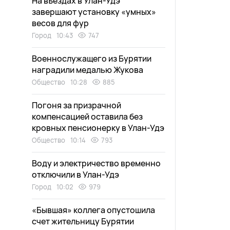
На въездах в Улан-Удэ
завершают установку «умных»
весов для фур
Город
10:43
747
Военнослужащего из Бурятии
наградили медалью Жукова
Общество
10:28
885
Погоня за призрачной
компенсацией оставила без
кровных пенсионерку в Улан-Удэ
Общество
10:14
793
Воду и электричество временно
отключили в Улан-Удэ
Город
10:02
979
«Бывшая» коллега опустошила
счет жительницу Бурятии