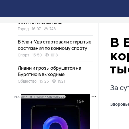
Мемориал Победы в Улан-Удэ
приобретает свой
окончательный вид
Город
16:07
748
В 
В Улан-Удэ стартовали открытые
состязания по конному спорту
ко
Спорт
15:50
1018
ты
Ливни и грозы обрушатся на
Бурятию в выходные
Общество
15:25
1921
За су
РЕКЛАМА • HTTPS://MAX.RU/ARIGUS
Здоровь