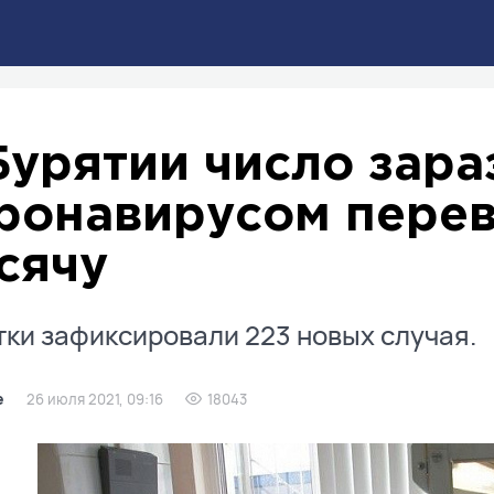
Бурятии число зар
ронавирусом перева
сячу
тки зафиксировали 223 новых случая.
е
26 июля 2021, 09:16
18043