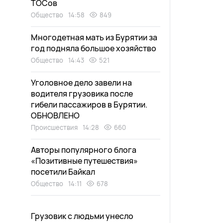
ТОСов
Общество
14:58
849
Многодетная мать из Бурятии за
год подняла большое хозяйство
Общество
14:43
521
Уголовное дело завели на
водителя грузовика после
гибели пассажиров в Бурятии.
ОБНОВЛЕНО
Происшествия
14:28
660
Авторы популярного блога
«Позитивные путешествия»
посетили Байкал
Общество
14:11
678
Грузовик с людьми унесло