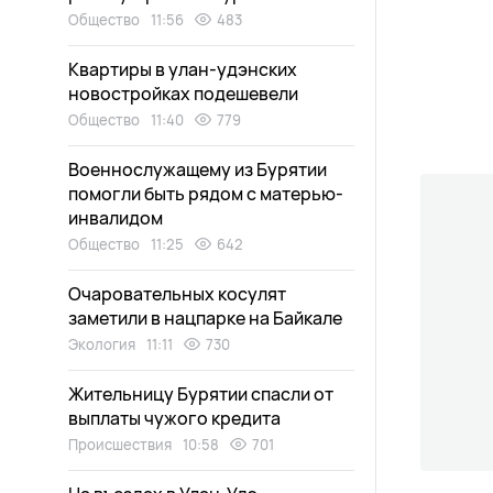
Общество
11:56
483
Квартиры в улан-удэнских
новостройках подешевели
Общество
11:40
779
Военнослужащему из Бурятии
помогли быть рядом с матерью-
инвалидом
Общество
11:25
642
Очаровательных косулят
заметили в нацпарке на Байкале
Экология
11:11
730
Жительницу Бурятии спасли от
выплаты чужого кредита
Происшествия
10:58
701