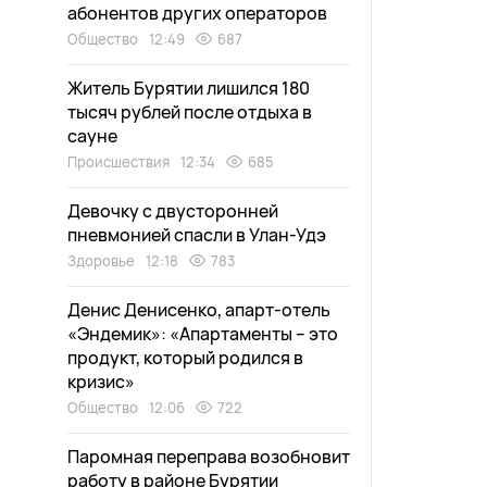
абонентов других операторов
Общество
12:49
687
Житель Бурятии лишился 180
тысяч рублей после отдыха в
сауне
Происшествия
12:34
685
Девочку с двусторонней
пневмонией спасли в Улан-Удэ
Здоровье
12:18
783
Денис Денисенко, апарт-отель
«Эндемик»: «Апартаменты – это
продукт, который родился в
кризис»
Общество
12:06
722
Паромная переправа возобновит
работу в районе Бурятии