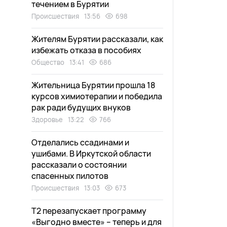
течением в Бурятии
Происшествия
13:56
698
Жителям Бурятии рассказали, как
избежать отказа в пособиях
Общество
13:41
686
Жительница Бурятии прошла 18
курсов химиотерапии и победила
рак ради будущих внуков
Здоровье
13:22
766
Отделались ссадинами и
ушибами. В Иркутской области
рассказали о состоянии
спасенных пилотов
Происшествия
13:03
673
Т2 перезапускает программу
«Выгодно вместе» – теперь и для