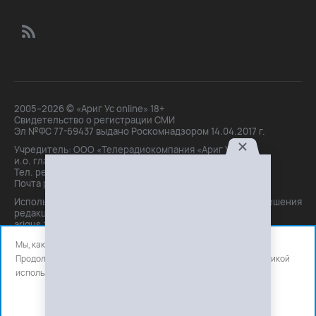
2005–2026 © «Ариг Ус online» 18+
Свидетельство о регистрации СМИ
Эл №ФС 77-69437 выдано Роскомнадзором 14.04.2017 г.
Учредитель: ООО «Телерадиокомпания «Ариг Ус»,
и.о. главного редактора: Маханова О.Б.
Тел. peдakции: +7(3012)21-30-14,
Почта peдakции: editor@arigus.tv
Использование материалов только с письменного разрешения
редакции. При цитировании прямая активная ссылка на
arigus.tv обязательна.
Мы, как и все используем файлы cookie и сервисы аналитики.
Продолжая использовать сайт, вы соглашаетесь с нашей
политикой
использования
файлов cookie и счетчиков аналитики.
OK