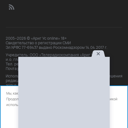
2005–2026 © «Ариг Ус online» 18+
Свидетельство о регистрации СМИ
Эл №ФС 77-69437 выдано Роскомнадзором 14.04.2017 г.
Учредитель: ООО «Телерадиокомпания «Ариг Ус»,
и.о. главного редактора: Маханова О.Б.
Тел. peдakции: +7(3012)21-30-14,
Почта peдakции: editor@arigus.tv
Использование материалов только с письменного разрешения
редакции. При цитировании прямая активная ссылка на
arigus.tv обязательна.
Мы, как и все используем файлы cookie и сервисы аналитики.
Продолжая использовать сайт, вы соглашаетесь с нашей
политикой
использования
файлов cookie и счетчиков аналитики.
OK