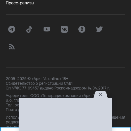
Пресс-релизы
2005–2026 © «Ариг Ус online» 18+
Свидетельство о регистрации СМИ
Эл №ФС 77-69437 выдано Роскомнадзором 14.04.2017 г.
Учредитель: ООО «Телерадиокомпания «Ариг Ус»,
и.о. главного редактора: Маханова О.Б.
Тел. peдakции: +7(3012)21-30-14,
Почта peдakции: editor@arigus.tv
Использование материалов только с письменного разрешения
редакции. При цитировании прямая активная ссылка на
arigus.tv обязательна.