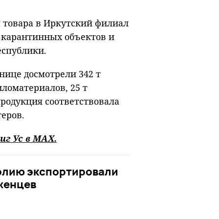
 товара в Иркутский филиал
 карантинных объектов и
еспублики.
нице досмотрели 342 т
иломатериалов, 25 т
продукция соответствовала
еров.
иг Ус в
MAХ
.
голию экспортировали
женцев