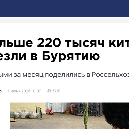
льше 220 тысяч ки
езли в Бурятию
ми за месяц поделились в Россельхо
о
4 июня 2026, 11:07
3715