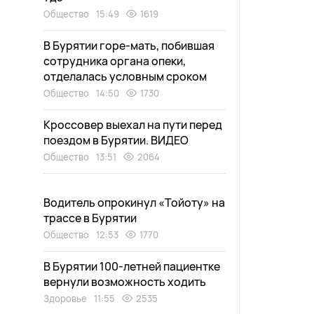
Общество
15:49
1619
В Бурятии горе-мать, побившая
сотрудника органа опеки,
отделалась условным сроком
Общество
14:50
1730
Кроссовер выехал на пути перед
поездом в Бурятии. ВИДЕО
Общество
13:51
2064
Водитель опрокинул «Тойоту» на
трассе в Бурятии
Общество
12:53
1770
В Бурятии 100-летней пациентке
вернули возможность ходить
Здоровье
11:55
2535