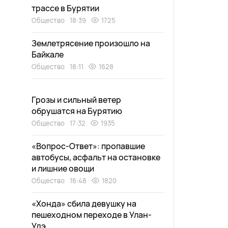
трассе в Бурятии
Общество
18:39
1725
Землетрясение произошло на
Байкале
Общество
18:11
1628
Грозы и сильный ветер
обрушатся на Бурятию
Общество
17:32
1935
«Вопрос-Ответ»: пропавшие
автобусы, асфальт на остановке
и лишние овощи
Общество
16:48
1820
«Хонда» сбила девушку на
пешеходном переходе в Улан-
Удэ