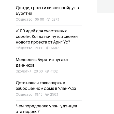
Дожди, грозы и ливни пройдут в
Бурятии
Общество
06:00
3273
«100 идей для счастливых
семей». Когда начнутся съемки
нового проекта от Ариг Ус?
Общество
21:00
6687
Медведи в Бурятии пугают
дачников
Экология
20:30
4102
Дети нашли «аквапарк» в
заброшенном доме в Улан-Удэ
Общество
19:15
2563
Чем порадовала улан-удэнцев
эта неделя?