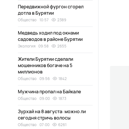
Передвижной фургон сгорел
дотла в Бурятии
Общество
10:57
2389
Медведь ходил под окнами
садоводов в районе Бурятии
Экология
09:58
2655
Жители Бурятии сделали
мошенников богаче на 5
миллионов
Общество
09:56
1842
Мужчина пропал на Байкале
Общество
09:00
1873
Зурхай на 8 августа: можно ли
сегодня стричь волосы
Общество
07:00
6261