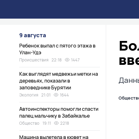
9 августа
Бо
Ребенок выпал с пятого этажа в
Улан-Удэ
вв
Происшествия
22:18
1447
Как выглядят медвежьи метки на
Данны
деревьях, показали в
заповеднике Бурятии
Экология
21:01
1644
Обществ
Автоинспекторы помогли спасти
палец мальчику в Забайкалье
Общество
19:11
2218
Машина вылетела в кювет на