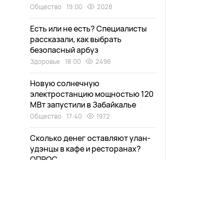
Общество
19:00
2028
Есть или не есть? Специалисты
рассказали, как выбрать
безопасный арбуз
Здоровье
18:00
2496
Новую солнечную
электростанцию мощностью 120
МВт запустили в Забайкалье
Общество
17:40
1972
Сколько денег оставляют улан-
удэнцы в кафе и ресторанах?
ОПРОС
Экономика
17:15
1903
«Я почувствовала себя
человеком». В Улан-Удэ бывшие
алкоголики поделились