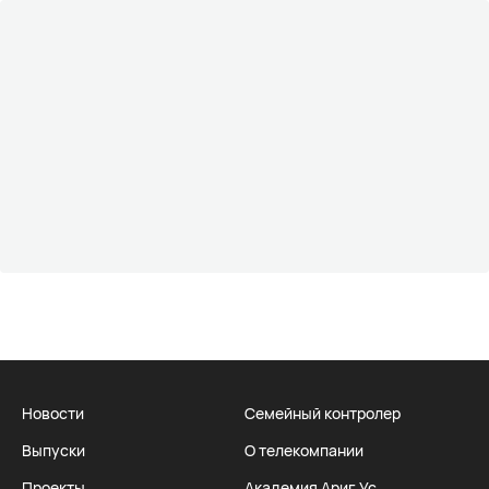
Новости
Семейный контролер
Выпуски
О телекомпании
Проекты
Академия Ариг Ус