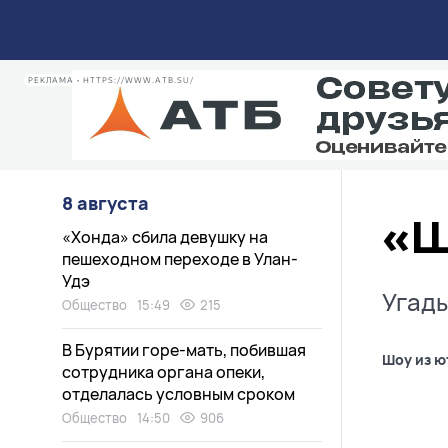
РЕКЛАМА • HTTPS://WWW.ATB.SU/
8 августа
«Ш
«Хонда» сбила девушку на
пешеходном переходе в Улан-
Удэ
Угады
Общество
15:49
215
В Бурятии горе-мать, побившая
Шоу из ю
сотрудника органа опеки,
отделалась условным сроком
Общество
14:50
906