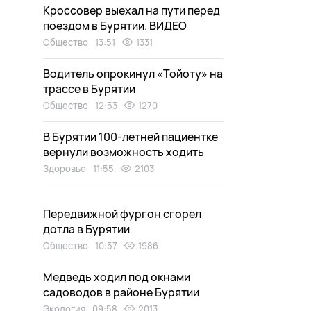
Кроссовер выехал на пути перед
поездом в Бурятии. ВИДЕО
Общество
13:51
1331
Водитель опрокинул «Тойоту» на
трассе в Бурятии
Общество
12:53
1270
В Бурятии 100-летней пациентке
вернули возможность ходить
Здоровье
11:55
2103
Передвижной фургон сгорел
дотла в Бурятии
Общество
10:57
1986
Медведь ходил под окнами
садоводов в районе Бурятии
Экология
09:58
2013