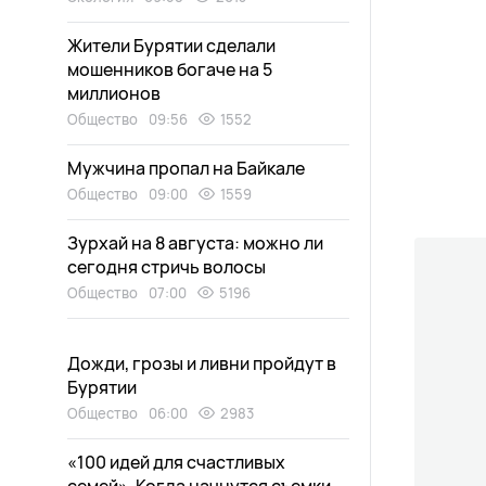
Жители Бурятии сделали
мошенников богаче на 5
миллионов
Общество
09:56
1552
Мужчина пропал на Байкале
Общество
09:00
1559
Зурхай на 8 августа: можно ли
сегодня стричь волосы
Общество
07:00
5196
Дожди, грозы и ливни пройдут в
Бурятии
Общество
06:00
2983
«100 идей для счастливых