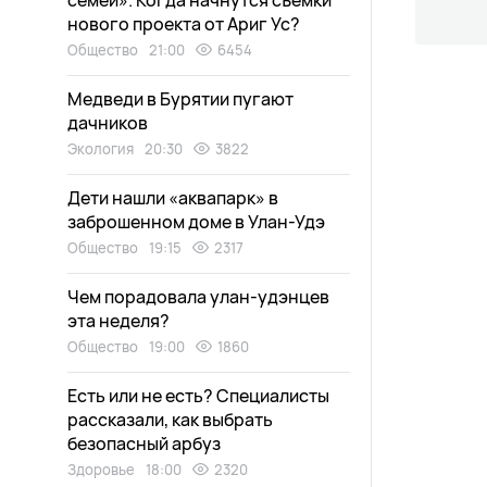
семей». Когда начнутся съемки
нового проекта от Ариг Ус?
Общество
21:00
6454
Медведи в Бурятии пугают
дачников
Экология
20:30
3822
Дети нашли «аквапарк» в
заброшенном доме в Улан-Удэ
Общество
19:15
2317
Чем порадовала улан-удэнцев
эта неделя?
Общество
19:00
1860
Есть или не есть? Специалисты
рассказали, как выбрать
безопасный арбуз
Здоровье
18:00
2320