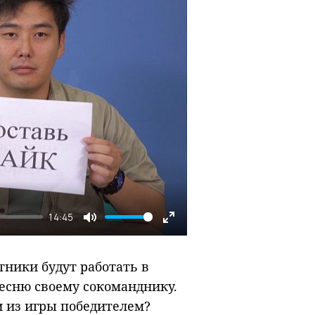
14:45
Mute
Enter
fullscreen
ники будут работать в
есню своему сокоманднику.
и из игры победителем?