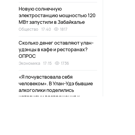
Новую солнечную
электростанцию мощностью 120
МВт запустили в Забайкалье
Общество
17:40
1817
Сколько денег оставляют улан-
удэнцы в кафе и ресторанах?
ОПРОС
Экономика
17:15
1736
«Я почувствовала себя
человеком». В Улан-Удэ бывшие
алкоголики поделились
историями возвращения к
нормальной жизни
Здоровье
16:40
2298
Юрий Трутнев отчитался о
развитии Дальнего Востока