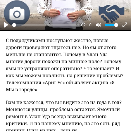
02:10
Play
Mute
En
fu
С подрядчиками поступают жестче, новые
дороги проверяют тщательнее. Но ям от этого
меньше не становится. Почему в Улан-Удэ
многие дороги похожи на минное поле? Почему
ямы не устраняют оперативно? Что мешает? И
как мы можем повлиять на решение проблемы?
Телекомпания «Ариг Ус» объявляет акцию «Я–
Мы в городе».
Вам не кажется, что вы видите это из года в год?
Меняются улицы, проблема остается. Ямочный
ремонт в Улан-Удэ всегда вызывает много
критики. И по нашему мнению, на это есть ряд
причин. Одна из них – деньги.