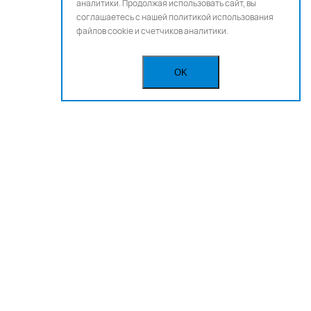
аналитики. Продолжая использовать сайт, вы
соглашаетесь с нашей
политикой использования
файлов cookie и счетчиков аналитики.
OK
Бегущая строка
Реклама
Вакансии
Политика конфиденциальности