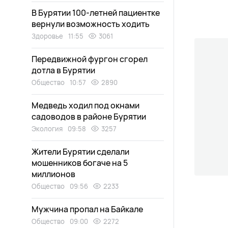
В Бурятии 100-летней пациентке
вернули возможность ходить
Здоровье
11:55
3061
Передвижной фургон сгорел
дотла в Бурятии
Общество
10:57
2890
Медведь ходил под окнами
садоводов в районе Бурятии
Экология
09:58
3257
Жители Бурятии сделали
мошенников богаче на 5
миллионов
Общество
09:56
2233
Мужчина пропал на Байкале
Общество
09:00
2272