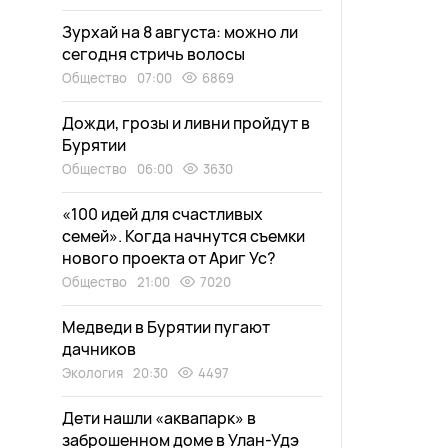
Зурхай на 8 августа: можно ли
сегодня стричь волосы
Общество
07:00
6869
Дожди, грозы и ливни пройдут в
Бурятии
Общество
06:00
3630
«100 идей для счастливых
семей». Когда начнутся съемки
нового проекта от Ариг Ус?
Общество
21:00
7020
Медведи в Бурятии пугают
дачников
Экология
20:30
4497
Дети нашли «аквапарк» в
заброшенном доме в Улан-Удэ