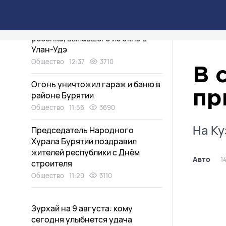
Общество
14:13
2560
Стало известно состояние
ребёнка, выпавшего из окна в
Улан-Удэ
Общество
12:37
3710
В 
Огонь уничтожил гараж и баню в
пр
районе Бурятии
Общество
11:56
3690
На Ку
Председатель Народного
Хурала Бурятии поздравил
жителей республики с Днём
Авто
1
строителя
Общество
11:20
3110
Зурхай на 9 августа: кому
сегодня улыбнется удача