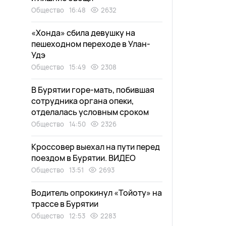
Общество
16:48
2632
«Хонда» сбила девушку на
пешеходном переходе в Улан-
Удэ
Общество
15:49
2308
В Бурятии горе-мать, побившая
сотрудника органа опеки,
отделалась условным сроком
Общество
14:50
2326
Кроссовер выехал на пути перед
поездом в Бурятии. ВИДЕО
Общество
13:51
2693
Водитель опрокинул «Тойоту» на
трассе в Бурятии
Общество
12:53
2283