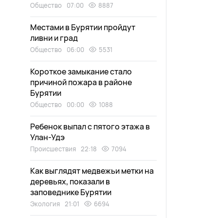
Общество
07:00
8887
Местами в Бурятии пройдут
ливни и град
Общество
06:00
5531
Короткое замыкание стало
причиной пожара в районе
Бурятии
Общество
00:00
1088
Ребенок выпал с пятого этажа в
Улан-Удэ
Происшествия
22:18
7094
Как выглядят медвежьи метки на
деревьях, показали в
заповеднике Бурятии
Экология
21:01
6694