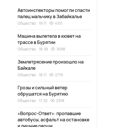
Автоинспекторы помогли спасти
палец мальчику в Забайкалье
Общество
19:11
4101
Машина вылетела в кювет на
трассе в Бурятии
Общество
18:39
3098
Землетрясение произошло на
Байкале
Общество
18:11
2719
Грозы и сильный ветер
обрушатся на Бурятию
Общество
17:32
2918
«Вопрос-Ответ»: пропавшие
автобусы, асфальт на остановке
и лишние овощи