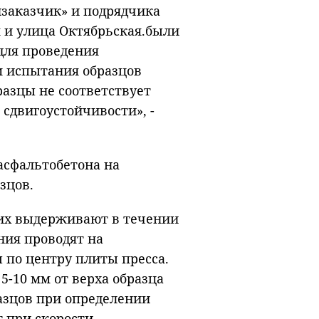
йзаказчик» и подрядчика
 и улица Октябрьская.были
для проведения
м испытания образцов
разцы не соответствует
сдвигоустойчивости», -
асфальтобетона на
зцов.
 их выдерживают в течении
ния проводят на
 по центру плиты пресса.
5-10 мм от верха образца
азцов при определении
 при скорости