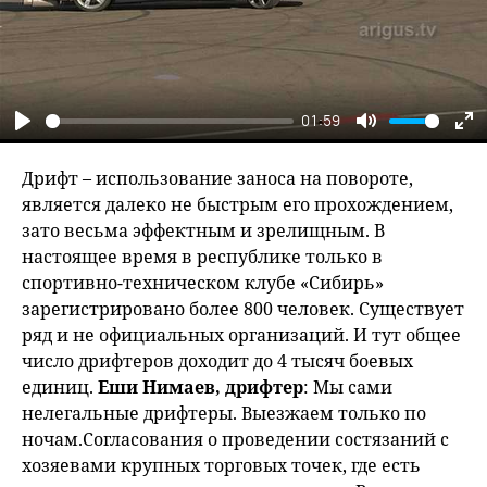
01:59
Play
Mute
En
fu
Дрифт – использование заноса на повороте,
является далеко не быстрым его прохождением,
зато весьма эффектным и зрелищным. В
настоящее время в республике только в
спортивно-техническом клубе «Сибирь»
зарегистрировано более 800 человек. Существует
ряд и не официальных организаций. И тут общее
число дрифтеров доходит до 4 тысяч боевых
единиц.
Еши Нимаев, дрифтер
: Мы сами
нелегальные дрифтеры. Выезжаем только по
ночам.Согласования о проведении состязаний с
хозяевами крупных торговых точек, где есть