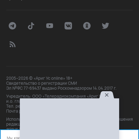
2005–2026 © «Ариг Ус online» 18+
Свидетельство о регистрации СМИ
Эл №ФС 77-69437 выдано Роскомнадзором 14.04.2017 г.
Учредитель: ООО «Телерадиокомпания «Ариг Ус»,
и.о. главного редактора: Маханова О.Б.
Тел. peдakции: +7(3012)21-30-14,
Почта peдakции: editor@arigus.tv
Использование материалов только с письменного разрешения
редакции. При цитировании прямая активная ссылка на
arigus.tv обязательна.
Мы, как и все используем файлы cookie и сервисы аналитики.