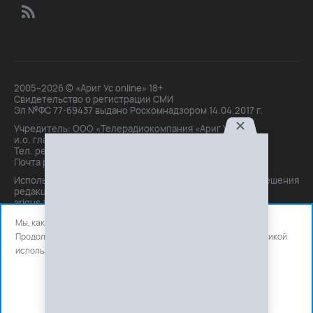
2005–2026 © «Ариг Ус online» 18+
Свидетельство о регистрации СМИ
Эл №ФС 77-69437 выдано Роскомнадзором 14.04.2017 г.
Учредитель: ООО «Телерадиокомпания «Ариг Ус»,
и.о. главного редактора: Маханова О.Б.
Тел. peдakции: +7(3012)21-30-14,
Почта peдakции: editor@arigus.tv
Использование материалов только с письменного разрешения
редакции. При цитировании прямая активная ссылка на
arigus.tv обязательна.
Мы, как и все используем файлы cookie и сервисы аналитики.
Продолжая использовать сайт, вы соглашаетесь с нашей
политикой
использования
файлов cookie и счетчиков аналитики.
OK