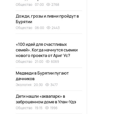
Общество
07:00
2768
Дожди, грозы и ливни пройдут в
Бурятии
Общество
06:00
2443
«100 идей для счастливых
семей». Когда начнутся съемки
нового проекта от Ариг Ус?
Общество
21:00
6069
Медведи в Бурятии пугают
дачников
Экология
20:30
3477
Дети нашли «аквапарк» в
заброшенном доме в Улан-Удэ
Общество
19:15
1996