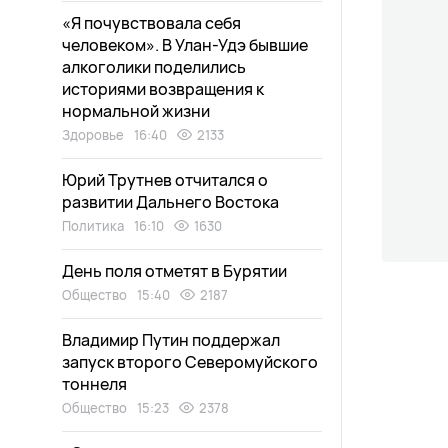
«Я почувствовала себя
человеком». В Улан-Удэ бывшие
алкоголики поделились
историями возвращения к
нормальной жизни
Здоровье
16:40
2133
Юрий Трутнев отчитался о
развитии Дальнего Востока
Политика
16:10
1630
День поля отметят в Бурятии
Общество
15:40
2187
Владимир Путин поддержал
запуск второго Северомуйского
тоннеля
Общество
15:23
2378