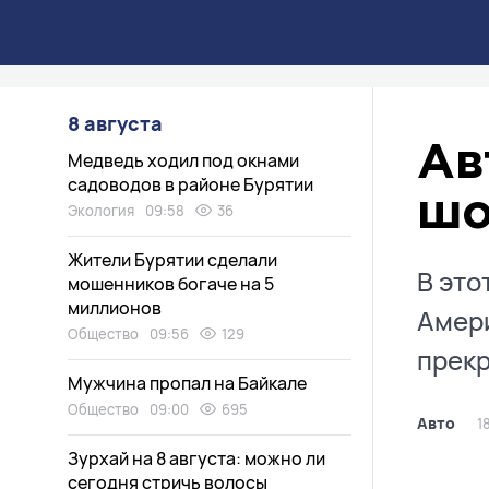
8 августа
Ав
Медведь ходил под окнами
садоводов в районе Бурятии
шо
Экология
09:58
36
Жители Бурятии сделали
В это
мошенников богаче на 5
миллионов
Амери
Общество
09:56
129
прекр
Мужчина пропал на Байкале
Общество
09:00
695
Авто
1
Зурхай на 8 августа: можно ли
сегодня стричь волосы