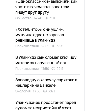
«Одноклассники» выяснили, как
часто и зачем пользователи
пишут друг другу
Общество
14:40
3111
«Хотел, чтобы они ушли»:
мужчина едва не зарезал
ревнивца в Улан-Удэ
Происшествия
14:09
3671
В Улан-Удэ сын сломал ключицу
матери за нарушенный сон
Происшествия
13:50
2917
Заповедную капсулу спрятали в
нацпарке на Байкале
Экология
13:35
3071
Улан-удэнец предстанет перед
судом за непристойный жест