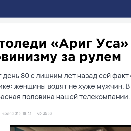
толеди «Ариг Уса»
винизму за рулем
т день 80 с лишним лет назад сей фак
ке: женщины водят не хуже мужчин. В
асная половина нашей телекомпании.
8 июля 2013, 18:41
3553