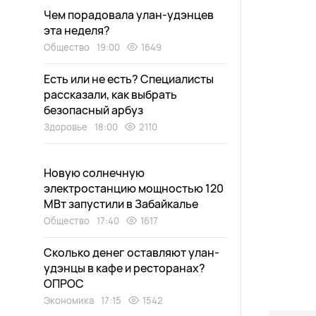
Чем порадовала улан-удэнцев
эта неделя?
Общество
19:00
1649
Есть или не есть? Специалисты
рассказали, как выбрать
безопасный арбуз
Здоровье
18:00
2110
Новую солнечную
электростанцию мощностью 120
МВт запустили в Забайкалье
Общество
17:40
1617
Сколько денег оставляют улан-
удэнцы в кафе и ресторанах?
ОПРОС
Экономика
17:15
1542