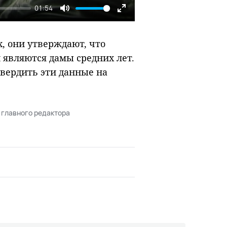
01:54
Mute
Enter
fullscreen
, они утверждают, что
вляются дамы средних лет.
вердить эти данные на
 главного редактора