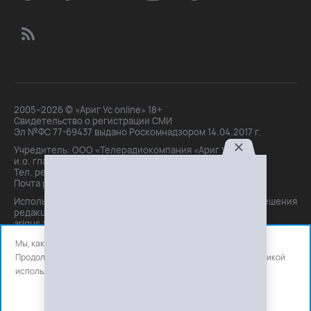
2005–2026 © «Ариг Ус online» 18+
Свидетельство о регистрации СМИ
Эл №ФС 77-69437 выдано Роскомнадзором 14.04.2017 г.
Учредитель: ООО «Телерадиокомпания «Ариг Ус»,
и.о. главного редактора: Маханова О.Б.
Тел. peдakции: +7(3012)21-30-14,
Почта peдakции: editor@arigus.tv
Использование материалов только с письменного разрешения
редакции. При цитировании прямая активная ссылка на
arigus.tv обязательна.
Мы, как и все используем файлы cookie и сервисы аналитики.
Продолжая использовать сайт, вы соглашаетесь с нашей
политикой
использования
файлов cookie и счетчиков аналитики.