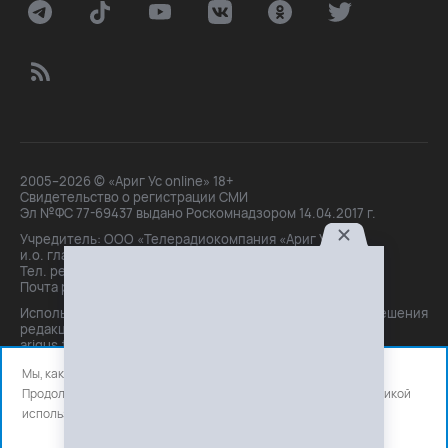
2005–2026 © «Ариг Ус online» 18+
Свидетельство о регистрации СМИ
Эл №ФС 77-69437 выдано Роскомнадзором 14.04.2017 г.
Учредитель: ООО «Телерадиокомпания «Ариг Ус»,
и.о. главного редактора: Маханова О.Б.
Тел. peдakции: +7(3012)21-30-14,
Почта peдakции: editor@arigus.tv
Использование материалов только с письменного разрешения
редакции. При цитировании прямая активная ссылка на
arigus.tv обязательна.
Мы, как и все используем файлы cookie и сервисы аналитики.
Продолжая использовать сайт, вы соглашаетесь с нашей
политикой
использования
файлов cookie и счетчиков аналитики.