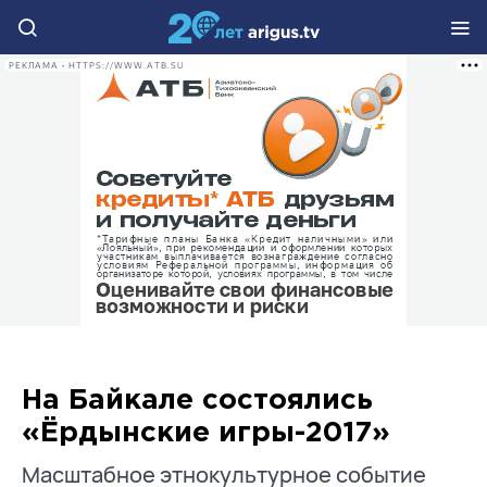
РЕКЛАМА • HTTPS://WWW.ATB.SU
На Байкале состоялись
«Ёрдынские игры-2017»
Масштабное этнокультурное событие