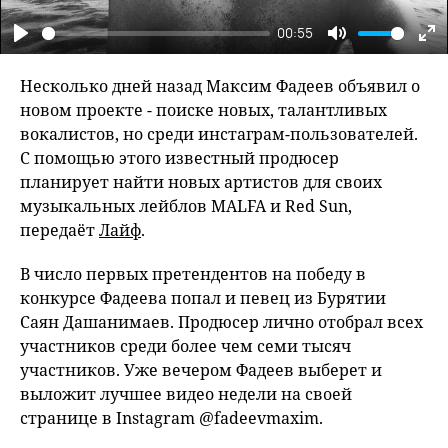
00:55
Play
Mute
En
fu
Несколько дней назад Максим Фадеев объявил о
новом проекте - поиске новых, талантливых
вокалистов, но среди инстаграм-пользователей.
С помощью этого известный продюсер
планирует найти новых артистов для своих
музыкальных лейблов MALFA и Red Sun,
передаёт
Лайф
.
В число первых претендентов на победу в
конкурсе Фадеева попал и певец из Бурятии
Саян Дашанимаев. Продюсер лично отобрал всех
участников среди более чем семи тысяч
участников. Уже вечером Фадеев выберет и
выложит лучшее видео недели на своей
странице в Instagram @fadeevmaxim.