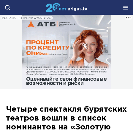
РЕКЛАМА • HTTPS://WWW.ATB.SU/
Четыре спектакля бурятских
театров вошли в список
номинантов на «Золотую