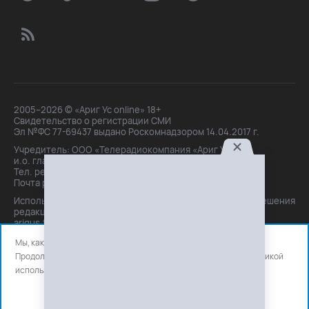
2005–2026 © «Ариг Ус online» 18+
Свидетельство о регистрации СМИ
Эл №ФС 77-69437 выдано Роскомнадзором 14.04.2017 г.
Учредитель: ООО «Телерадиокомпания «Ариг Ус»,
и.о. главного редактора: Маханова О.Б.
Тел. peдakции: +7(3012)21-30-14,
Почта peдakции: editor@arigus.tv
Использование материалов только с письменного разрешения
редакции. При цитировании прямая активная ссылка на
arigus.tv обязательна.
Мы, как и все используем файлы cookie и сервисы аналитики.
Продолжая использовать сайт, вы соглашаетесь с нашей
политикой
использования
файлов cookie и счетчиков аналитики.