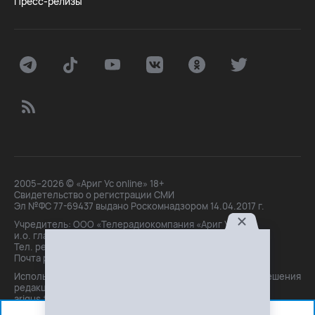
Пресс-релизы
2005–2026 © «Ариг Ус online» 18+
Свидетельство о регистрации СМИ
Эл №ФС 77-69437 выдано Роскомнадзором 14.04.2017 г.
Учредитель: ООО «Телерадиокомпания «Ариг Ус»,
и.о. главного редактора: Маханова О.Б.
Тел. peдakции: +7(3012)21-30-14,
Почта peдakции: editor@arigus.tv
Использование материалов только с письменного разрешения
редакции. При цитировании прямая активная ссылка на
arigus.tv обязательна.