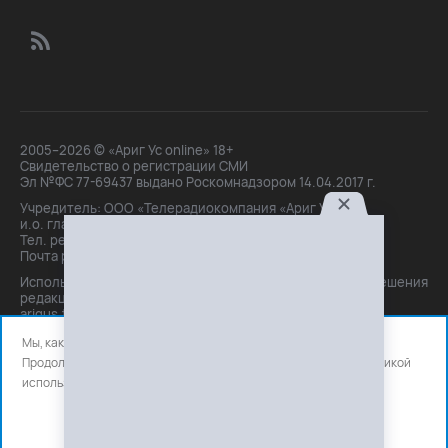
2005–2026 © «Ариг Ус online» 18+
Свидетельство о регистрации СМИ
Эл №ФС 77-69437 выдано Роскомнадзором 14.04.2017 г.
Учредитель: ООО «Телерадиокомпания «Ариг Ус»,
и.о. главного редактора: Маханова О.Б.
Тел. peдakции: +7(3012)21-30-14,
Почта peдakции: editor@arigus.tv
Использование материалов только с письменного разрешения
редакции. При цитировании прямая активная ссылка на
arigus.tv обязательна.
Мы, как и все используем файлы cookie и сервисы аналитики.
Продолжая использовать сайт, вы соглашаетесь с нашей
политикой
использования
файлов cookie и счетчиков аналитики.
OK