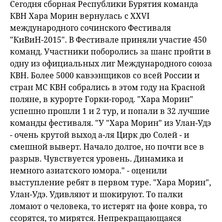
Сегодня сборная Республики Бурятия команда
КВН Хара Морин вернулась с XXVI
международного сочинского Фестиваля
"КиВиН-2015". В Фестивале приняли участие 450
команд. Участники поборолись за шанс пройти в
одну из официальных лиг Международного союза
КВН. Более 5000 кавээнщиков со всей России и
стран МС КВН собрались в этом году на Красной
поляне, в курорте Горки-город. "Хара Морин"
успешно прошли 1 и 2 тур, и попали в 32 лучшие
команды фестиваля. "У "Хара Морин" из Улан-Удэ
- очень крутой выход а-ля Цирк дю Солей - и
смешной выверт. Начало долгое, но почти все в
разрыв. Чувствуется уровень. Динамика и
немного азиатского юмора." - оценили
выступление ребят в первом туре. "Хара Морин",
Улан-Удэ. Удивляют и шокируют. То палки
ломают о человека, то истерят на фоне ковра, то
ссорятся, то мирятся. Непрекращающаяся