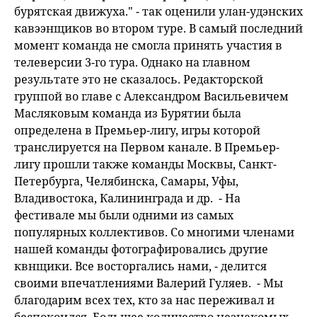
бурятская движуха." - так оценили улан-удэнских
кавээнщиков во втором туре. В самый последний
момент команда не смогла принять участия в
телеверсии 3-го тура. Однако на главном
результате это не сказалось. Редакторской
группой во главе с Александром Васильевичем
Масляковым команда из Бурятии была
определена в Премьер-лигу, игры которой
транслируется на Первом канале. В Премьер-
лигу прошли также команды Москвы, Санкт-
Петербурга, Челябинска, Самары, Уфы,
Владивостока, Калининграда и др. - На
фестивале мы были одними из самых
популярных коллективов. Со многими членами
нашей команды фотографировались другие
квнщики. Все восторгались нами, - делится
своими впечатлениями Валерий Гуляев. - Мы
благодарим всех тех, кто за нас переживал и