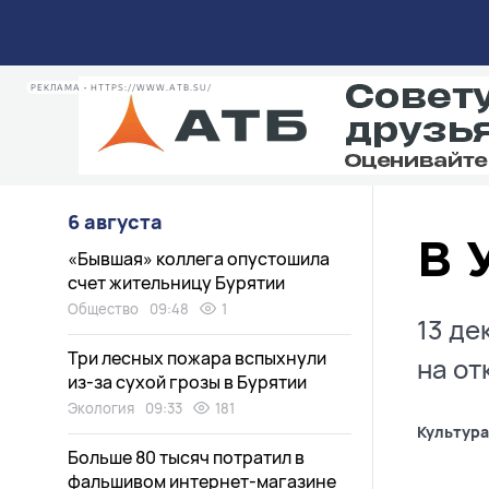
РЕКЛАМА • HTTPS://WWW.ATB.SU/
6 августа
В 
«Бывшая» коллега опустошила
счет жительницу Бурятии
Общество
09:48
1
13 де
Три лесных пожара вспыхнули
на от
из-за сухой грозы в Бурятии
Экология
09:33
181
Культура
Больше 80 тысяч потратил в
фальшивом интернет-магазине