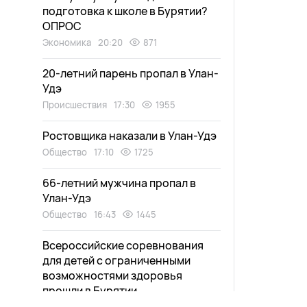
подготовка к школе в Бурятии?
ОПРОС
Экономика
20:20
871
20-летний парень пропал в Улан-
Удэ
Происшествия
17:30
1955
Ростовщика наказали в Улан-Удэ
Общество
17:10
1725
66-летний мужчина пропал в
Улан-Удэ
Общество
16:43
1445
Всероссийские соревнования
для детей с ограниченными
возможностями здоровья
прошли в Бурятии