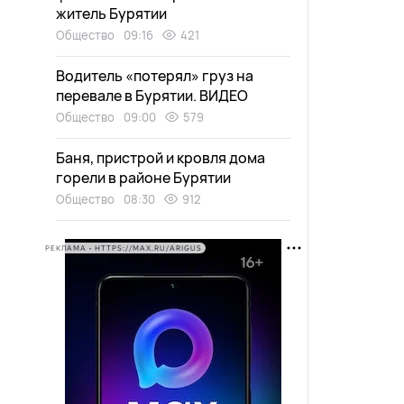
житель Бурятии
Общество
09:16
421
Водитель «потерял» груз на
перевале в Бурятии. ВИДЕО
Общество
09:00
579
Баня, пристрой и кровля дома
горели в районе Бурятии
Общество
08:30
912
РЕКЛАМА • HTTPS://MAX.RU/ARIGUS