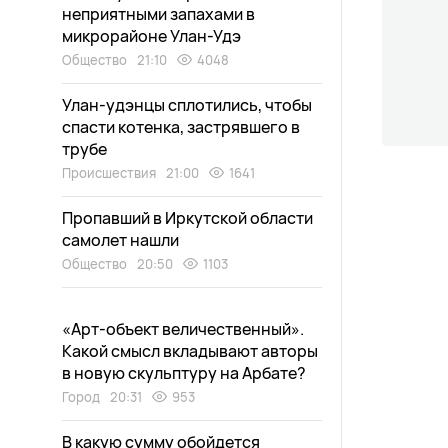
неприятными запахами в
микрорайоне Улан-Удэ
Общество
21:10
4048
Улан-удэнцы сплотились, чтобы
спасти котенка, застрявшего в
трубе
Происшествия
21:00
1641
Пропавший в Иркутской области
самолет нашли
Общество
20:50
1103
«Арт-объект величественный».
Какой смысл вкладывают авторы
в новую скульптуру на Арбате?
Город
20:31
953
В какую сумму обойдется