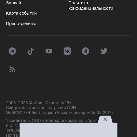
Зурхай
Политика
конфиденциальности
Карта событий
Пресс-релизы
2005–2026 © «Ариг Ус online» 18+
Свидетельство о регистрации СМИ
Эл №ФС 77-69437 выдано Роскомнадзором 14.04.2017 г.
Учредитель: ООО «Телерадиокомпания «Ариг Ус»,
и.о. главного редактора: Маханова О.Б.
Тел. peдakции: +7(3012)21-30-14,
Почта peдakции: editor@arigus.tv