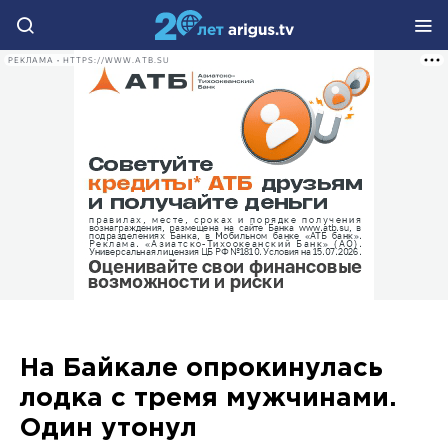
РЕКЛАМА • HTTPS://WWW.ATB.SU
На Байкале опрокинулась
лодка с тремя мужчинами.
Один утонул