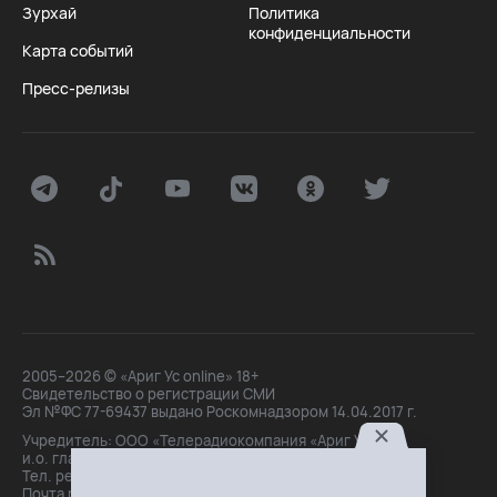
Зурхай
Политика
конфиденциальности
Карта событий
Пресс-релизы
2005–2026 © «Ариг Ус online» 18+
Свидетельство о регистрации СМИ
Эл №ФС 77-69437 выдано Роскомнадзором 14.04.2017 г.
Учредитель: ООО «Телерадиокомпания «Ариг Ус»,
и.о. главного редактора: Маханова О.Б.
Тел. peдakции: +7(3012)21-30-14,
Почта peдakции: editor@arigus.tv