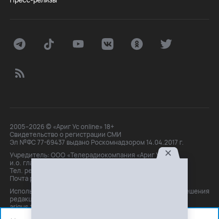
2005–2026 © «Ариг Ус online» 18+
Свидетельство о регистрации СМИ
Эл №ФС 77-69437 выдано Роскомнадзором 14.04.2017 г.
Учредитель: ООО «Телерадиокомпания «Ариг Ус»,
и.о. главного редактора: Маханова О.Б.
Тел. peдakции: +7(3012)21-30-14,
Почта peдakции: editor@arigus.tv
Использование материалов только с письменного разрешения
редакции. При цитировании прямая активная ссылка на
arigus.tv обязательна.