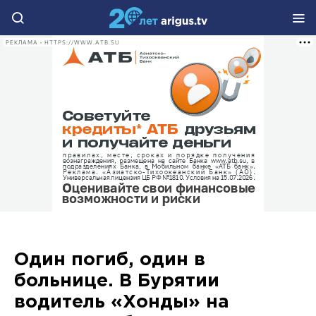
РЕКЛАМА • HTTPS://WWW.ATB.SU
Один погиб, один в
больнице. В Бурятии
водитель «Хонды» на