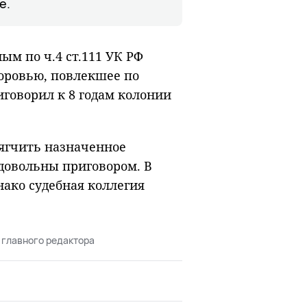
е.
ым по ч.4 ст.111 УК РФ
оровью, повлекшее по
иговорил к
8 годам колонии
мягчить назначенное
довольны приговором. В
нако судебная коллегия
 главного редактора