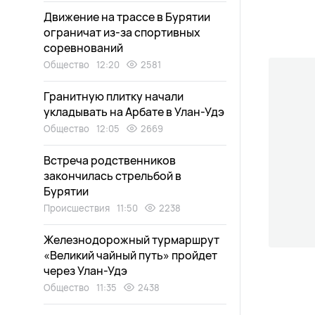
Движение на трассе в Бурятии
ограничат из-за спортивных
соревнований
Общество
12:20
2581
Гранитную плитку начали
укладывать на Арбате в Улан-Удэ
Общество
12:05
2669
Встреча родственников
закончилась стрельбой в
Бурятии
Происшествия
11:50
2238
Железнодорожный турмаршрут
«Великий чайный путь» пройдет
через Улан-Удэ
Общество
11:35
2438