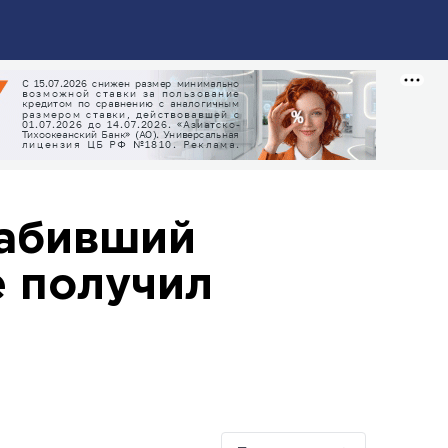
забивший
е получил