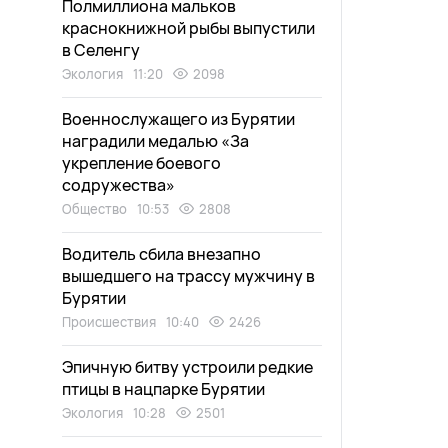
Полмиллиона мальков
краснокнижной рыбы выпустили
в Селенгу
Экология
11:20
2098
Военнослужащего из Бурятии
наградили медалью «За
укрепление боевого
содружества»
Общество
10:53
2808
Водитель сбила внезапно
вышедшего на трассу мужчину в
Бурятии
Происшествия
10:40
2426
Эпичную битву устроили редкие
птицы в нацпарке Бурятии
Экология
10:28
2501