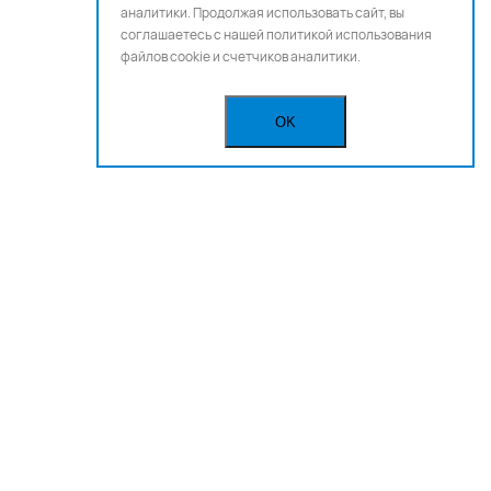
аналитики. Продолжая использовать сайт, вы
соглашаетесь с нашей
политикой использования
файлов cookie и счетчиков аналитики.
OK
Бегущая строка
Реклама