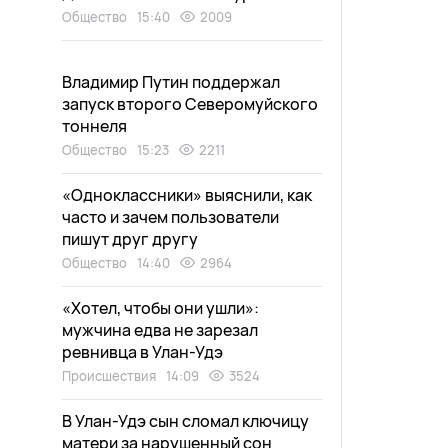
Общество
15:40
2009
Владимир Путин поддержал
запуск второго Северомуйского
тоннеля
Общество
15:23
2211
«Одноклассники» выяснили, как
часто и зачем пользователи
пишут друг другу
Общество
14:40
2964
«Хотел, чтобы они ушли»:
мужчина едва не зарезал
ревнивца в Улан-Удэ
Происшествия
14:09
3524
В Улан-Удэ сын сломал ключицу
матери за нарушенный сон