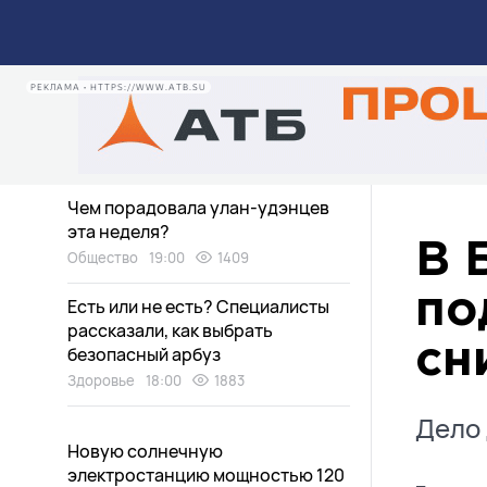
Медведи в Бурятии пугают
дачников
Экология
20:30
2752
РЕКЛАМА • HTTPS://WWW.ATB.SU
Дети нашли «аквапарк» в
заброшенном доме в Улан-Удэ
Общество
19:15
1677
Чем порадовала улан-удэнцев
эта неделя?
В 
Общество
19:00
1409
по
Есть или не есть? Специалисты
рассказали, как выбрать
сн
безопасный арбуз
Здоровье
18:00
1883
Дело 
Новую солнечную
электростанцию мощностью 120