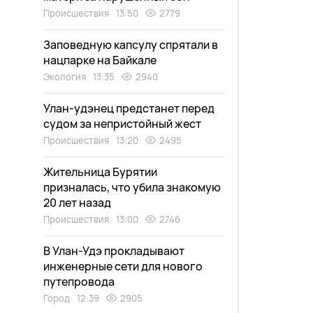
Происшествия
13:50
2779
Заповедную капсулу спрятали в
нацпарке на Байкале
Экология
13:35
2940
Улан-удэнец предстанет перед
судом за непристойный жест
Происшествия
13:20
2495
Жительница Бурятии
призналась, что убила знакомую
20 лет назад
Происшествия
13:00
2746
В Улан-Удэ прокладывают
инженерные сети для нового
путепровода
Город
12:39
2905