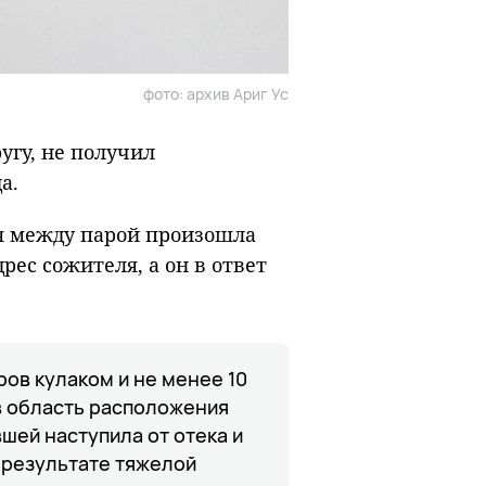
фото: архив Ариг Ус
угу, не получил
а.
ья между парой произошла
ес сожителя, а он в ответ
ров кулаком и не менее 10
 в область расположения
шей наступила от отека и
 результате тяжелой