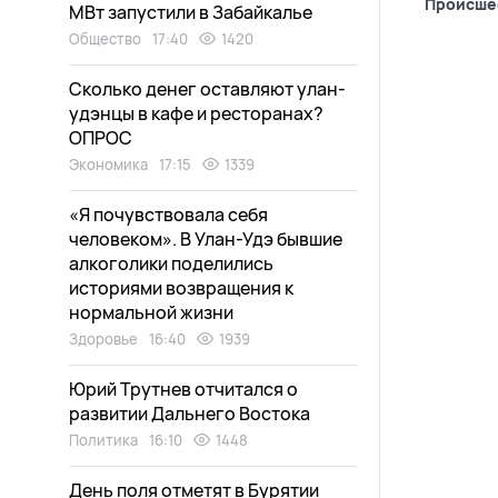
Происше
МВт запустили в Забайкалье
Общество
17:40
1420
Сколько денег оставляют улан-
удэнцы в кафе и ресторанах?
ОПРОС
Экономика
17:15
1339
«Я почувствовала себя
человеком». В Улан-Удэ бывшие
алкоголики поделились
историями возвращения к
нормальной жизни
Здоровье
16:40
1939
Юрий Трутнев отчитался о
развитии Дальнего Востока
Политика
16:10
1448
День поля отметят в Бурятии