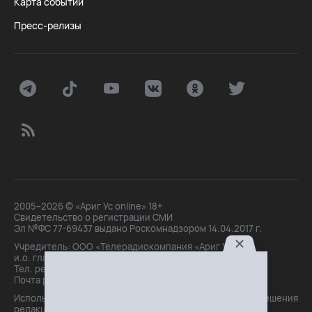
Карта событий
Пресс-релизы
2005–2026 © «Ариг Ус online» 18+
Свидетельство о регистрации СМИ
Эл №ФС 77-69437 выдано Роскомнадзором 14.04.2017 г.
Учредитель: ООО «Телерадиокомпания «Ариг Ус»,
и.о. главного редактора: Маханова О.Б.
Тел. peдakции: +7(3012)21-30-14,
Почта peдakции: editor@arigus.tv
Использование материалов только с письменного разрешения
редакции. При цитировании прямая активная ссылка на