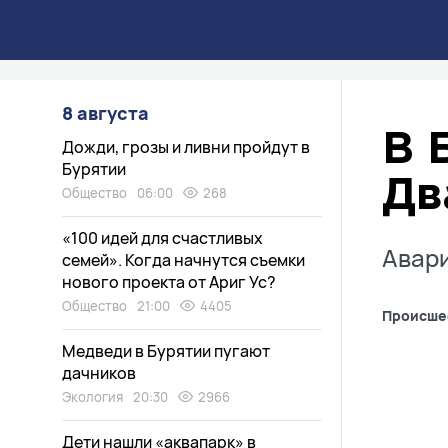
8 августа
В 
Дожди, грозы и ливни пройдут в
Бурятии
Дв
Общество
06:00
268
«100 идей для счастливых
Авари
семей». Когда начнутся съемки
нового проекта от Ариг Ус?
Общество
21:00
4405
Происше
Медведи в Бурятии пугают
дачников
Экология
20:30
2966
Дети нашли «аквапарк» в