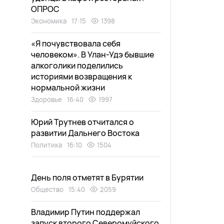
ОПРОС
Экономика
17:15
1398
«Я почувствовала себя
человеком». В Улан-Удэ бывшие
алкоголики поделились
историями возвращения к
нормальной жизни
Здоровье
16:40
1997
Юрий Трутнев отчитался о
развитии Дальнего Востока
Политика
16:10
1504
День поля отметят в Бурятии
Общество
15:40
2059
Владимир Путин поддержал
запуск второго Северомуйского