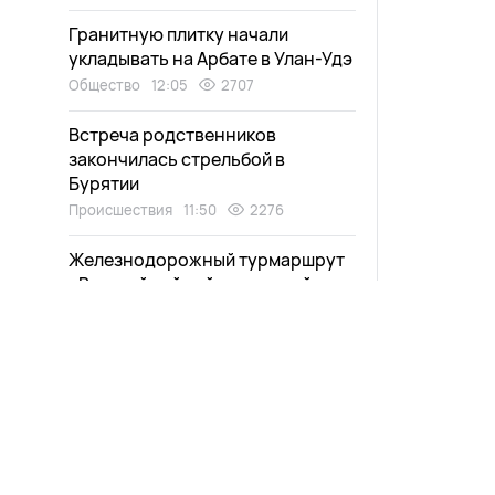
Гранитную плитку начали
укладывать на Арбате в Улан-Удэ
Общество
12:05
2707
Встреча родственников
закончилась стрельбой в
Бурятии
Происшествия
11:50
2276
Железнодорожный турмаршрут
«Великий чайный путь» пройдет
через Улан-Удэ
Общество
11:35
2486
Полмиллиона мальков
краснокнижной рыбы выпустили
Новости
Афиша
в Селенгу
Выпуски
Зурхай
Экология
11:20
2135