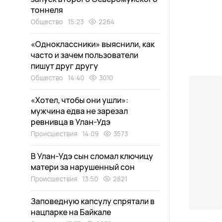
тоннеля
Общество
15:23
2264
«Одноклассники» выяснили, как
часто и зачем пользователи
пишут друг другу
Общество
14:40
3010
«Хотел, чтобы они ушли»:
мужчина едва не зарезал
ревнивца в Улан-Удэ
Происшествия
14:09
3573
В Улан-Удэ сын сломал ключицу
матери за нарушенный сон
Происшествия
13:50
2821
Заповедную капсулу спрятали в
нацпарке на Байкале