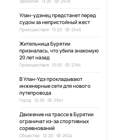
Экология
13:35
2978
Улан-удэнец предстанет перед
судом за непристойный жест
Происшествия
13:20
2545
Жительница Бурятии
призналась, что убила знакомую
20 лет назад
Происшествия
13:00
2784
В Улан-Удэ прокладывают
инженерные сети для нового
путепровода
Город
12:39
2941
Движение на трассе в Бурятии
ограничат из-за спортивных
соревнований
Общество
12:20
2624