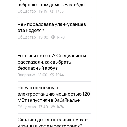
заброшенном доме в Улан-Удэ
Общество
19:15
1756
Чем порадовала улан-удэнцев
эта неделя?
Общество
19:00
1470
Есть или не есть? Специалисты
рассказали, как выбрать
безопасный арбуз
Здоровье
18:00
1944
Новую солнечную
электростанцию мощностью 120
МВт запустили в Забайкалье
Общество
17:40
1474
Сколько денег оставляют улан-
удэнцы в кафе и ресторанах?