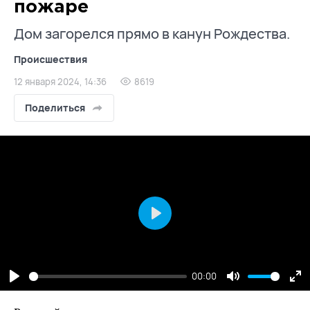
пожаре
Дом загорелся прямо в канун Рождества.
Происшествия
12 января 2024, 14:36
8619
Поделиться
Play
00:00
Play
Mute
En