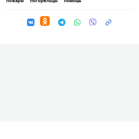
пожары
погорельцы
помощь