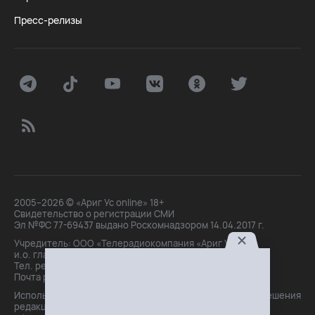
Пресс-релизы
2005–2026 © «Ариг Ус online» 18+
Свидетельство о регистрации СМИ
Эл №ФС 77-69437 выдано Роскомнадзором 14.04.2017 г.
Учредитель: ООО «Телерадиокомпания «Ариг Ус»,
и.о. главного редактора: Маханова О.Б.
Тел. peдakции: +7(3012)21-30-14,
Почта peдakции: editor@arigus.tv
Использование материалов только с письменного разрешения
редакции. При цитировании прямая активная ссылка на