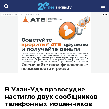
РЕКЛАМА • HTTPS://WWW.ATB.SU
В Улан-Удэ правосудие
настигло двух сообщников
телефонных мошенников