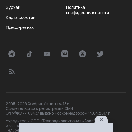
Зурхай
Политика
конфиденциальности
Карта событий
Пресс-релизы
2005–2026 © «Ариг Ус online» 18+
Свидетельство о регистрации СМИ
Эл №ФС 77-69437 выдано Роскомнадзором 14.04.2017 г.
Учредитель: ООО «Телерадиокомпания «Ариг Ус»,
и.о. главного редактора: Маханова О.Б.
Тел. peдakции: +7(3012)21-30-14,