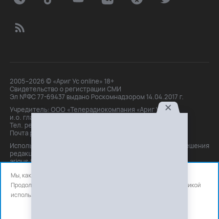
2005–2026 © «Ариг Ус online» 18+
Свидетельство о регистрации СМИ
Эл №ФС 77-69437 выдано Роскомнадзором 14.04.2017 г.
Учредитель: ООО «Телерадиокомпания «Ариг Ус»,
и.о. главного редактора: Маханова О.Б.
Тел. peдakции: +7(3012)21-30-14,
Почта peдakции: editor@arigus.tv
Использование материалов только с письменного разрешения
редакции. При цитировании прямая активная ссылка на
arigus.tv обязательна.
Мы, как и все используем файлы cookie и сервисы аналитики.
Продолжая использовать сайт, вы соглашаетесь с нашей
политикой
использования
файлов cookie и счетчиков аналитики.