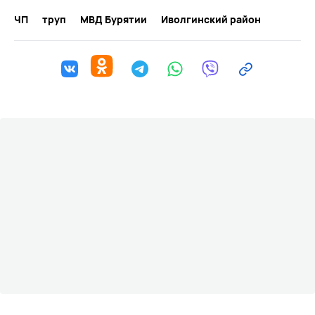
ЧП
труп
МВД Бурятии
Иволгинский район