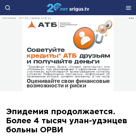
РЕКЛАМА • HTTPS://WWW.ATB.SU
Эпидемия продолжается.
Более 4 тысяч улан-удэнцев
больны ОРВИ