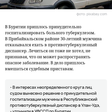
фото: pixabay.com
В Бурятии пришлось принудительно
госпитализировать больного туберкулезом.
В Прибайкальском районе 30-летний мужчина
отказывался ехать в противотуберкулезный
диспансер. Лечиться он тоже не хотел, не
признавая, что он может распространять
опасное заболевание. В дело пришлось
вмешаться судебным приставам.
- В интересах неопределенного круга лиц
судом вынесено решение о принудительной
госпитализации мужчины в Республиканский
противотуберкулезный диспансер в Улан-Удэ,
- уточнили в УФССП по Бурятии.