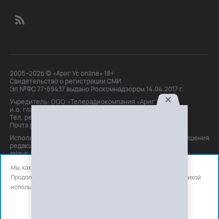
2005–2026 © «Ариг Ус online» 18+
Свидетельство о регистрации СМИ
Эл №ФС 77-69437 выдано Роскомнадзором 14.04.2017 г.
Учредитель: ООО «Телерадиокомпания «Ариг Ус»,
и.о. главного редактора: Маханова О.Б.
Тел. peдakции: +7(3012)21-30-14,
Почта peдakции: editor@arigus.tv
Использование материалов только с письменного разрешения
редакции. При цитировании прямая активная ссылка на
arigus.tv обязательна.
Мы, как и все используем файлы cookie и сервисы аналитики.
Продолжая использовать сайт, вы соглашаетесь с нашей
политикой
использования
файлов cookie и счетчиков аналитики.
OK