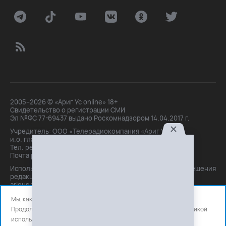
2005–2026 © «Ариг Ус online» 18+
Свидетельство о регистрации СМИ
Эл №ФС 77-69437 выдано Роскомнадзором 14.04.2017 г.
Учредитель: ООО «Телерадиокомпания «Ариг Ус»,
и.о. главного редактора: Маханова О.Б.
Тел. peдakции: +7(3012)21-30-14,
Почта peдakции: editor@arigus.tv
Использование материалов только с письменного разрешения
редакции. При цитировании прямая активная ссылка на
arigus.tv обязательна.
Мы, как и все используем файлы cookie и сервисы аналитики.
Продолжая использовать сайт, вы соглашаетесь с нашей
политикой
использования
файлов cookie и счетчиков аналитики.