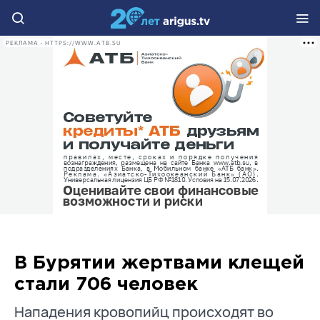
РЕКЛАМА • HTTPS://WWW.ATB.SU
В Бурятии жертвами клещей
стали 706 человек
Нападения кровопийц происходят во