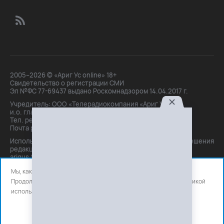
2005–2026 © «Ариг Ус online» 18+
Свидетельство о регистрации СМИ
Эл №ФС 77-69437 выдано Роскомнадзором 14.04.2017 г.
Учредитель: ООО «Телерадиокомпания «Ариг Ус»,
и.о. главного редактора: Маханова О.Б.
Тел. peдakции: +7(3012)21-30-14,
Почта peдakции: editor@arigus.tv
Использование материалов только с письменного разрешения
редакции. При цитировании прямая активная ссылка на
arigus.tv обязательна.
Мы, как и все используем файлы cookie и сервисы аналитики.
Продолжая использовать сайт, вы соглашаетесь с нашей
политикой
использования
файлов cookie и счетчиков аналитики.
OK