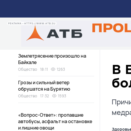
Автоинспекторы помогли спасти
палец мальчику в Забайкалье
Общество
19:11
1359
РЕКЛАМА • HTTPS://WWW.ATB.SU
Машина вылетела в кювет на
трассе в Бурятии
Общество
18:39
1225
Землетрясение произошло на
Байкале
В 
Общество
18:11
1263
бо
Грозы и сильный ветер
обрушатся на Бурятию
Общество
17:32
1593
Причи
медр
«Вопрос-Ответ»: пропавшие
автобусы, асфальт на остановке
и лишние овощи
Здоровь