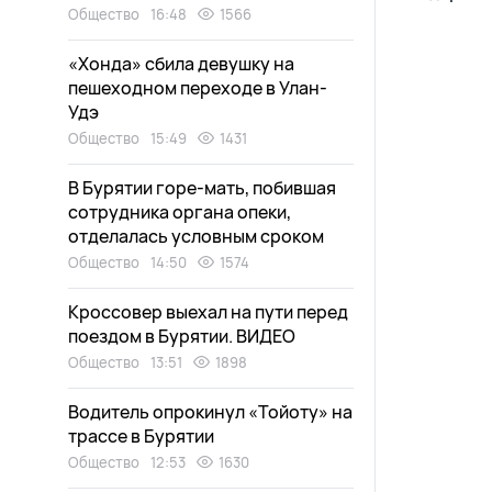
Общество
16:48
1566
«Хонда» сбила девушку на
пешеходном переходе в Улан-
Удэ
Общество
15:49
1431
В Бурятии горе-мать, побившая
сотрудника органа опеки,
отделалась условным сроком
Общество
14:50
1574
Кроссовер выехал на пути перед
поездом в Бурятии. ВИДЕО
Общество
13:51
1898
Водитель опрокинул «Тойоту» на
трассе в Бурятии
Общество
12:53
1630