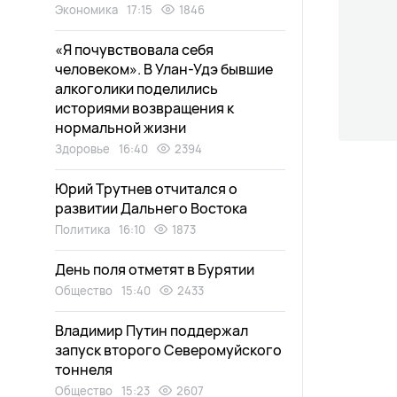
Экономика
17:15
1846
«Я почувствовала себя
человеком». В Улан-Удэ бывшие
алкоголики поделились
историями возвращения к
нормальной жизни
Здоровье
16:40
2394
Юрий Трутнев отчитался о
развитии Дальнего Востока
Политика
16:10
1873
День поля отметят в Бурятии
Общество
15:40
2433
Владимир Путин поддержал
запуск второго Северомуйского
тоннеля
Общество
15:23
2607