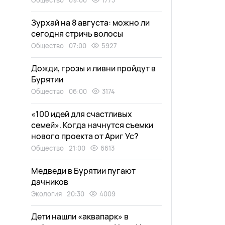
Общество
09:00
1773
Зурхай на 8 августа: можно ли
сегодня стричь волосы
Общество
07:00
5927
Дожди, грозы и ливни пройдут в
Бурятии
Общество
06:00
3174
«100 идей для счастливых
семей». Когда начнутся съемки
нового проекта от Ариг Ус?
Общество
21:00
6613
Медведи в Бурятии пугают
дачников
Экология
20:30
4009
Дети нашли «аквапарк» в