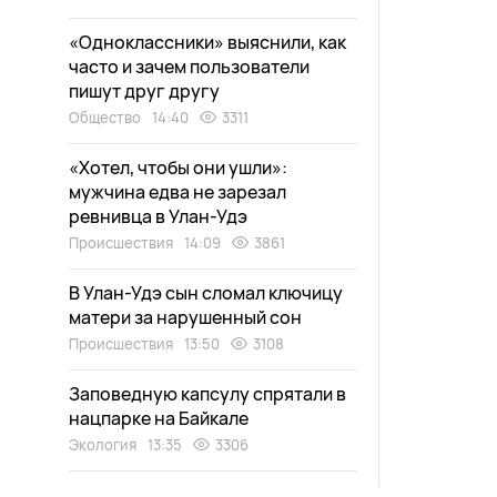
«Одноклассники» выяснили, как
часто и зачем пользователи
пишут друг другу
Общество
14:40
3311
«Хотел, чтобы они ушли»:
мужчина едва не зарезал
ревнивца в Улан-Удэ
Происшествия
14:09
3861
В Улан-Удэ сын сломал ключицу
матери за нарушенный сон
Происшествия
13:50
3108
Заповедную капсулу спрятали в
нацпарке на Байкале
Экология
13:35
3306
Улан-удэнец предстанет перед