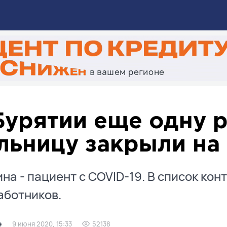
Бурятии еще одну 
льницу закрыли на
на - пациент с COVID-19. В список кон
аботников.
е
9 июня 2020, 15:33
52138