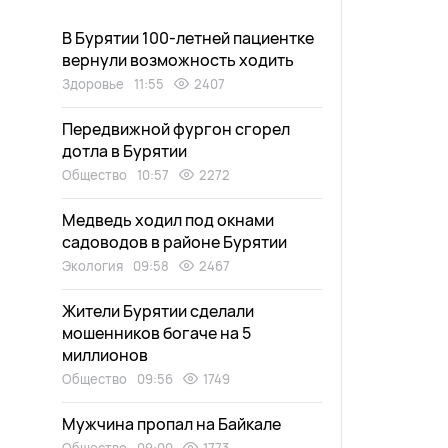
В Бурятии 100-летней пациентке
вернули возможность ходить
Здоровье
11:55
2407
Передвижной фургон сгорел
дотла в Бурятии
Общество
10:57
2272
Медведь ходил под окнами
садоводов в районе Бурятии
Экология
09:58
2467
Жители Бурятии сделали
мошенников богаче на 5
миллионов
Общество
09:56
1749
Мужчина пропал на Байкале