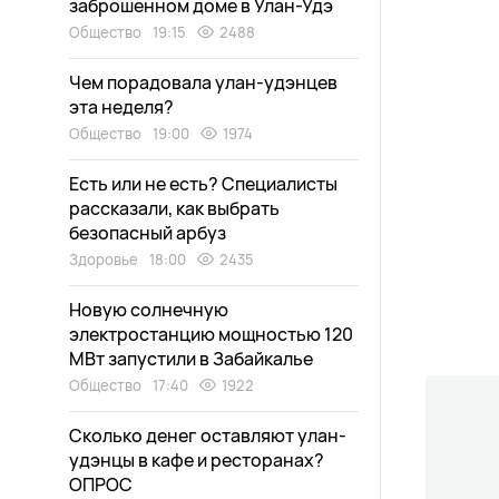
заброшенном доме в Улан-Удэ
Общество
19:15
2488
Чем порадовала улан-удэнцев
эта неделя?
Общество
19:00
1974
Есть или не есть? Специалисты
рассказали, как выбрать
безопасный арбуз
Здоровье
18:00
2435
Новую солнечную
электростанцию мощностью 120
МВт запустили в Забайкалье
Общество
17:40
1922
Сколько денег оставляют улан-
удэнцы в кафе и ресторанах?
ОПРОС