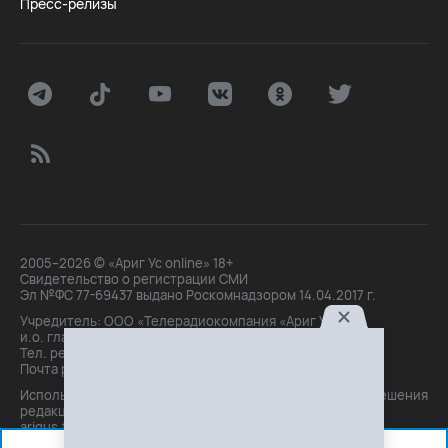
Пресс-релизы
2005–2026 © «Ариг Ус online» 18+
Свидетельство о регистрации СМИ
Эл №ФС 77-69437 выдано Роскомнадзором 14.04.2017 г.
Учредитель: ООО «Телерадиокомпания «Ариг Ус»,
и.о. главного редактора: Маханова О.Б.
Тел. peдakции: +7(3012)21-30-14,
Почта peдakции: editor@arigus.tv
Использование материалов только с письменного разрешения
редакции. При цитировании прямая активная ссылка на
arigus.tv обязательна.