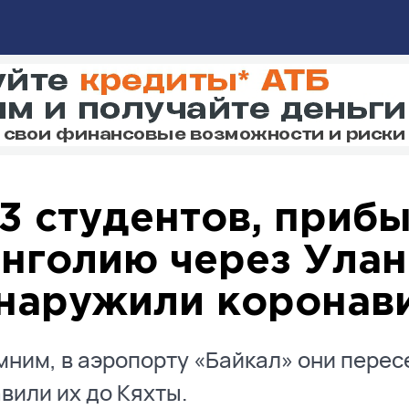
13 студентов, приб
нголию через Улан
наружили коронав
ним, в аэропорту «Байкал» они перес
вили их до Кяхты.