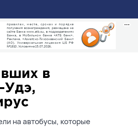
ывших в
-Удэ,
ирус
ели на автобусы, которые