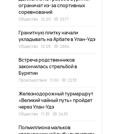
ограничат из-за спортивных
соревнований
Общество
12:20
2577
Гранитную плитку начали
укладывать на Арбате в Улан-Удэ
Общество
12:05
2664
Встреча родственников
закончилась стрельбой в
Бурятии
Происшествия
11:50
2233
Железнодорожный турмаршрут
«Великий чайный путь» пройдет
через Улан-Удэ
Общество
11:35
2430
Полмиллиона мальков