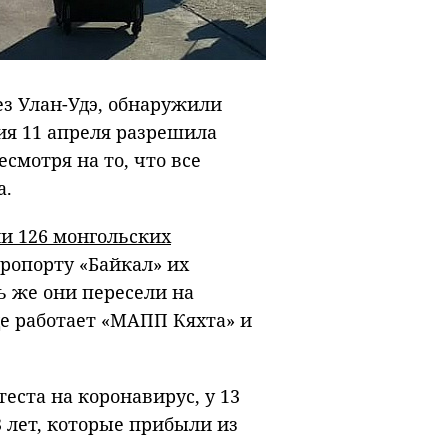
з Улан-Удэ, обнаружили
ия 11 апреля разрешила
смотря на то, что все
а.
и 126 монгольских
аэропорту «Байкал» их
ь же они пересели на
де работает «МАПП Кяхта» и
еста на коронавирус, у 13
3 лет, которые прибыли из