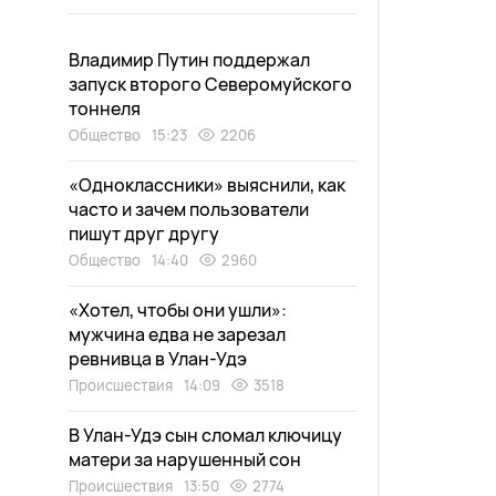
Владимир Путин поддержал
запуск второго Северомуйского
тоннеля
Общество
15:23
2206
«Одноклассники» выяснили, как
часто и зачем пользователи
пишут друг другу
Общество
14:40
2960
«Хотел, чтобы они ушли»:
мужчина едва не зарезал
ревнивца в Улан-Удэ
Происшествия
14:09
3518
В Улан-Удэ сын сломал ключицу
матери за нарушенный сон
Происшествия
13:50
2774