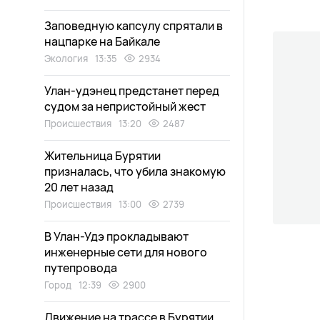
Заповедную капсулу спрятали в
нацпарке на Байкале
Экология
13:35
2934
Улан-удэнец предстанет перед
судом за непристойный жест
Происшествия
13:20
2487
Жительница Бурятии
призналась, что убила знакомую
20 лет назад
Происшествия
13:00
2739
В Улан-Удэ прокладывают
инженерные сети для нового
путепровода
Город
12:39
2900
Движение на трассе в Бурятии