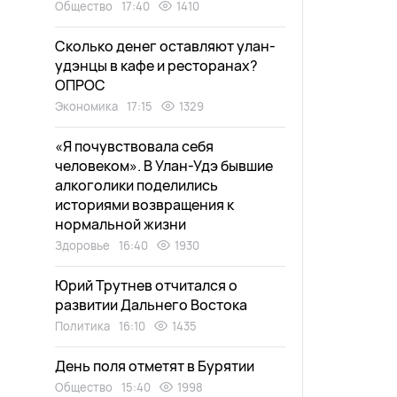
Общество
17:40
1410
Сколько денег оставляют улан-
удэнцы в кафе и ресторанах?
ОПРОС
Экономика
17:15
1329
«Я почувствовала себя
человеком». В Улан-Удэ бывшие
алкоголики поделились
историями возвращения к
нормальной жизни
Здоровье
16:40
1930
Юрий Трутнев отчитался о
развитии Дальнего Востока
Политика
16:10
1435
День поля отметят в Бурятии
Общество
15:40
1998