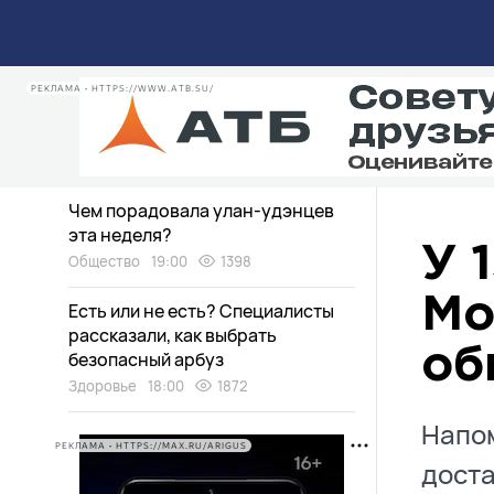
Медведи в Бурятии пугают
дачников
Экология
20:30
2670
РЕКЛАМА • HTTPS://WWW.ATB.SU/
Дети нашли «аквапарк» в
заброшенном доме в Улан-Удэ
Общество
19:15
1656
Чем порадовала улан-удэнцев
эта неделя?
У 
Общество
19:00
1398
Мо
Есть или не есть? Специалисты
рассказали, как выбрать
об
безопасный арбуз
Здоровье
18:00
1872
Напом
РЕКЛАМА • HTTPS://MAX.RU/ARIGUS
доста