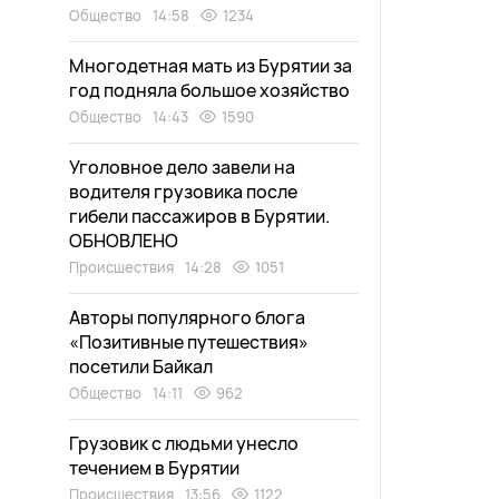
Общество
14:58
1234
Многодетная мать из Бурятии за
год подняла большое хозяйство
Общество
14:43
1590
Уголовное дело завели на
водителя грузовика после
гибели пассажиров в Бурятии.
ОБНОВЛЕНО
Происшествия
14:28
1051
Авторы популярного блога
«Позитивные путешествия»
посетили Байкал
Общество
14:11
962
Грузовик с людьми унесло
течением в Бурятии
Происшествия
13:56
1122