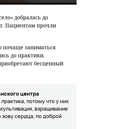
Mute
Enter
fullscreen
село» добралась до
т. Пациентам прочли
о почаще заниматься
ись до практики.
приобретают бесценный
анского центра
 практика, потому что у них
, культивация, взращивание
о зову сердца, по доброй