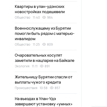
Квартиры в улан-удэнских
новостройках подешевели
Общество
11:40
964
Военнослужащему из Бурятии
помогли быть рядом с матерью-
инвалидом
Общество
11:25
809
Очаровательных косулят
заметили в нацпарке на Байкале
Экология
11:11
891
Жительницу Бурятии спасли от
выплаты чужого кредита
Происшествия
10:58
857
На въездах в Улан-Удэ
завершают установку «умных»