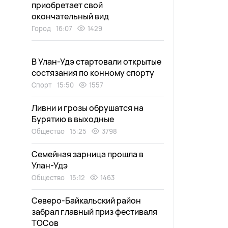
приобретает свой
окончательный вид
Город
16:07
1429
В Улан-Удэ стартовали открытые
состязания по конному спорту
Спорт
15:50
1557
Ливни и грозы обрушатся на
Бурятию в выходные
Общество
15:25
3798
Семейная зарница прошла в
Улан-Удэ
Общество
15:12
1463
Северо-Байкальский район
забрал главный приз фестиваля
ТОСов