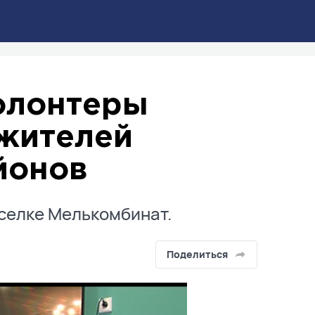
олонтеры
жителей
йонов
селке Мелькомбинат.
Поделиться