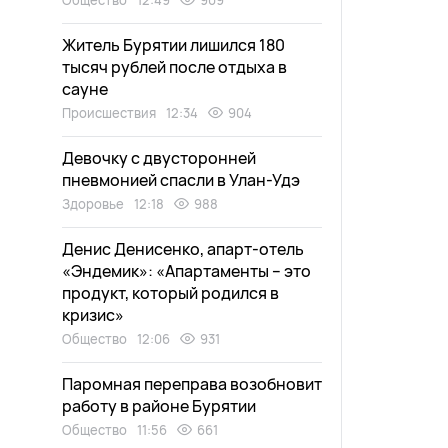
Общество
12:49
909
Житель Бурятии лишился 180
тысяч рублей после отдыха в
сауне
Происшествия
12:34
904
Девочку с двусторонней
пневмонией спасли в Улан-Удэ
Здоровье
12:18
988
Денис Денисенко, апарт-отель
«Эндемик»: «Апартаменты – это
продукт, который родился в
кризис»
Общество
12:06
931
Паромная переправа возобновит
работу в районе Бурятии
Общество
11:56
661