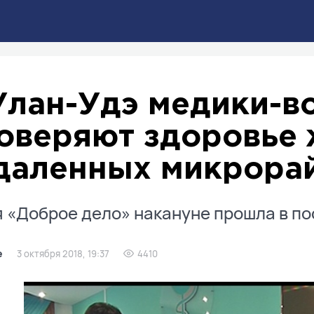
Улан-Удэ медики-в
оверяют здоровье 
даленных микрора
 «Доброе дело» накануне прошла в по
е
3 октября 2018, 19:37
4410