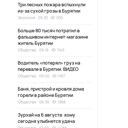
Три лесных пожара вспыхнули
из-за сухой грозы в Бурятии
Экология
09:33
930
Больше 80 тысяч потратил в
фальшивом интернет-магазине
житель Бурятии
Общество
09:16
1145
Водитель «потерял» груз на
перевале в Бурятии. ВИДЕО
Общество
09:00
1167
Баня, пристрой и кровля дома
горели в районе Бурятии
Общество
08:30
1366
Зурхай на 6 августа: кому
сегодня улыбнется удача