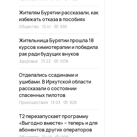
Жителям Бурятии рассказали, как
избежать отказа в пособиях
Общество
13:41
936
Жительница Бурятии прошла 18
курсов химиотерапии и победила
рак ради будущих внуков
Здоровье
13:22
1036
Отделались ссадинами и
ушибами. В Иркутской области
рассказали о состоянии
спасенных пилотов
Происшествия
13:03
928
Т2 перезапускает программу
«Выгодно вместе» – теперь и для
абонентов других операторов