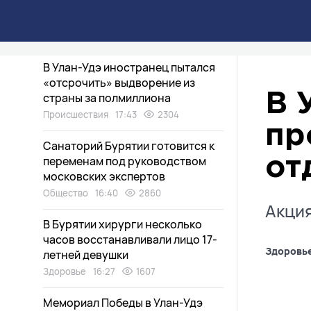
Улан-удэнцы рассказали,
удается ли им копить деньги
Экономика
20:16
1011
В Улан-Удэ иностранец пытался
«отсрочить» выдворение из
страны за полмиллиона
В 
Происшествия
17:43
2304
пр
Санаторий Бурятии готовится к
переменам под руководством
от
московских экспертов
Общество
16:40
2860
Акция
В Бурятии хирурги несколько
часов восстанавливали лицо 17-
Здоровь
летней девушки
Здоровье
16:27
1607
Мемориал Победы в Улан-Удэ