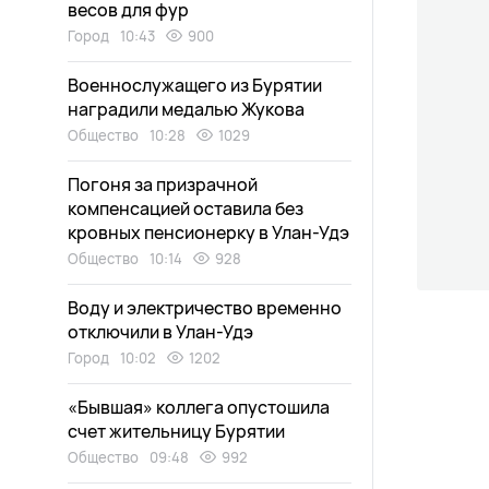
весов для фур
Город
10:43
900
Военнослужащего из Бурятии
наградили медалью Жукова
Общество
10:28
1029
Погоня за призрачной
компенсацией оставила без
кровных пенсионерку в Улан-Удэ
Общество
10:14
928
Воду и электричество временно
отключили в Улан-Удэ
Город
10:02
1202
«Бывшая» коллега опустошила
счет жительницу Бурятии
Общество
09:48
992