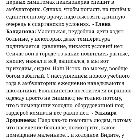
первых симптомах пенсионерка спешит в
амбулаторию. Однако, чтобы попасть на приём к
единственному врачу, надо выстоять длинную
очередь в спартанских условиях.
- Елена
Балданова:
Маленькая, неудобная, дети ходят
больные, у некоторых даже температура
поднимается, давление, никаких условий нет.
Сейчас вон в городе-то какие появились разные,
кнопку нажал и всё, записался, а мы вот
приходим, сидим. Наш Исток, по-моему, вообще
богом забытый. С наступлением нового учебного
года в амбулаторию ежедневно наведываются
школьники. Большинство посетителей верхнюю
одежду просто не снимают, не только потому,
что в помещении холодно, оборудованной под
гардероб комнаты всё равно нет.
- Эльвира
Эрдынеева:
Надо как-то помогать людям, потому
что население большое, посмотрите, какое
помещение маленькое… и холодное. Видите, у