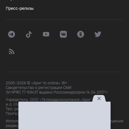
Пресс-релизы
2005–2026 © «Ариг Ус online» 18+
Свидетельство о регистрации СМИ
Эл №ФС 77-69437 выдано Роскомнадзором 14.04.2017 г.
Учредитель: ООО «Телерадиокомпания «Ариг Ус»,
и.о. главного редактора: Маханова О.Б.
Тел. peдakции: +7(3012)21-30-14,
Почта peдakции: editor@arigus.tv
Использование материалов только с письменного разрешения
редакции. При цитировании прямая активная ссылка на