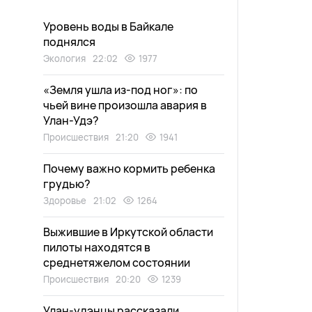
Уровень воды в Байкале
поднялся
Экология
22:02
1977
«Земля ушла из-под ног»: по
чьей вине произошла авария в
Улан-Удэ?
Происшествия
21:20
1941
Почему важно кормить ребенка
грудью?
Здоровье
21:02
1264
Выжившие в Иркутской области
пилоты находятся в
среднетяжелом состоянии
Происшествия
20:20
1239
Улан-удэнцы рассказали,