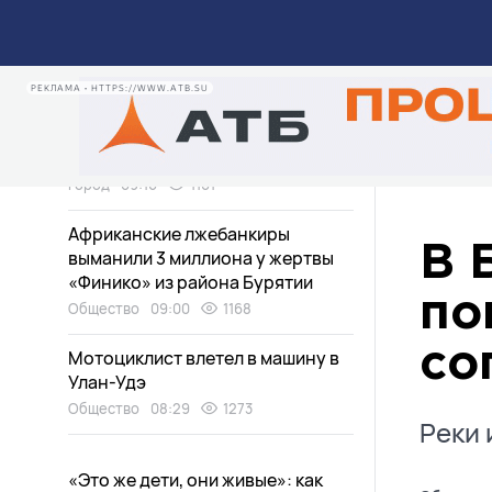
Три человека отравились
угарным газом на пожаре в Улан-
Удэ
Происшествия
09:33
554
РЕКЛАМА • HTTPS://WWW.ATB.SU
Блага цивилизации временно
отключили в Улан-Удэ
Город
09:16
1101
Африканские лжебанкиры
В 
выманили 3 миллиона у жертвы
«Финико» из района Бурятии
по
Общество
09:00
1168
со
Мотоциклист влетел в машину в
Улан-Удэ
Общество
08:29
1273
Реки 
«Это же дети, они живые»: как