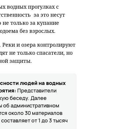
fullscreen
ых водных прогулках с
ственность за это несут
 не только за купание
водоема без взрослых.
 Реки и озера контролируют
ят не только спасатели, но
ной защиты.
асности людей на водных
рятия:
Представители
кую беседу. Далее
ы об административном
тся около 30 материалов
составляет от 1 до 3 тысяч