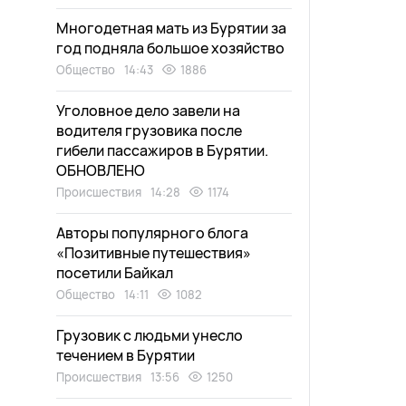
Многодетная мать из Бурятии за
год подняла большое хозяйство
Общество
14:43
1886
Уголовное дело завели на
водителя грузовика после
гибели пассажиров в Бурятии.
ОБНОВЛЕНО
Происшествия
14:28
1174
Авторы популярного блога
«Позитивные путешествия»
посетили Байкал
Общество
14:11
1082
Грузовик с людьми унесло
течением в Бурятии
Происшествия
13:56
1250