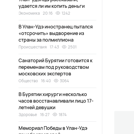
удается ли им копить деньги
Экономика
20:16
1242
В Улан-Удэ иностранец пытался
«отсрочить» выдворение из
страны за полмиллиона
Происшествия
17:43
2501
Санаторий Бурятии готовится к
переменам под руководством
московских экспертов
Общество
16:40
3064
В Бурятии хирурги несколько
часов восстанавливали лицо 17-
летней девушки
Здоровье
16:27
1874
Мемориал Победы в Улан-Удэ