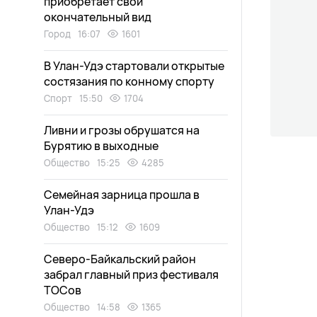
приобретает свой
окончательный вид
Город
16:07
1601
В Улан-Удэ стартовали открытые
состязания по конному спорту
Спорт
15:50
1704
Ливни и грозы обрушатся на
Бурятию в выходные
Общество
15:25
4285
Семейная зарница прошла в
Улан-Удэ
Общество
15:12
1609
Северо-Байкальский район
забрал главный приз фестиваля
ТОСов
Общество
14:58
1365