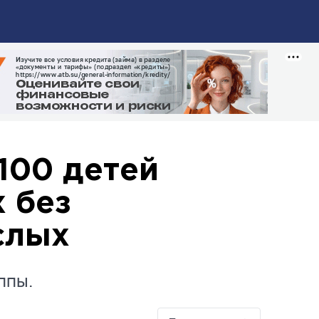
100 детей
 без
слых
ппы.