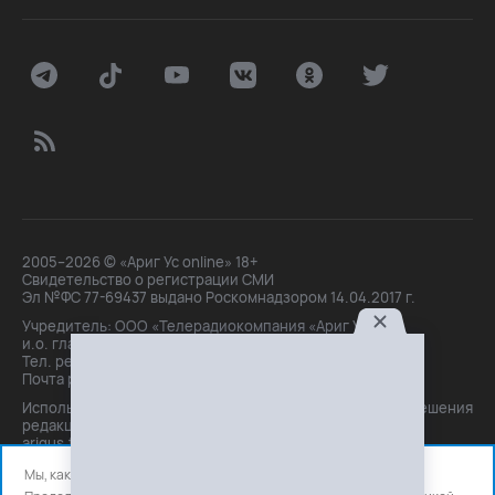
2005–2026 © «Ариг Ус online» 18+
Свидетельство о регистрации СМИ
Эл №ФС 77-69437 выдано Роскомнадзором 14.04.2017 г.
Учредитель: ООО «Телерадиокомпания «Ариг Ус»,
и.о. главного редактора: Маханова О.Б.
Тел. peдakции: +7(3012)21-30-14,
Почта peдakции: editor@arigus.tv
Использование материалов только с письменного разрешения
редакции. При цитировании прямая активная ссылка на
arigus.tv обязательна.
Мы, как и все используем файлы cookie и сервисы аналитики.