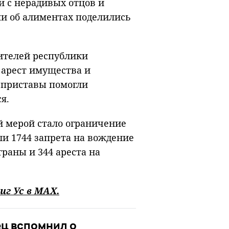
и с нерадивых отцов и
ми об алиментах поделились
ителей республики
 арест имущества и
е приставы помогли
ся.
й мерой стало ограничение
и 1744 запрета на вождение
траны и 344 ареста на
иг Ус в
MAХ
.
ец вспомнил о