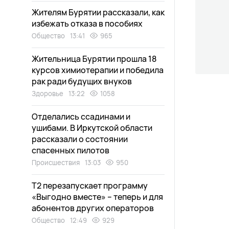
Жителям Бурятии рассказали, как
избежать отказа в пособиях
Общество
13:41
965
Жительница Бурятии прошла 18
курсов химиотерапии и победила
рак ради будущих внуков
Здоровье
13:22
1058
Отделались ссадинами и
ушибами. В Иркутской области
рассказали о состоянии
спасенных пилотов
Происшествия
13:03
950
Т2 перезапускает программу
«Выгодно вместе» – теперь и для
абонентов других операторов
Общество
12:49
929