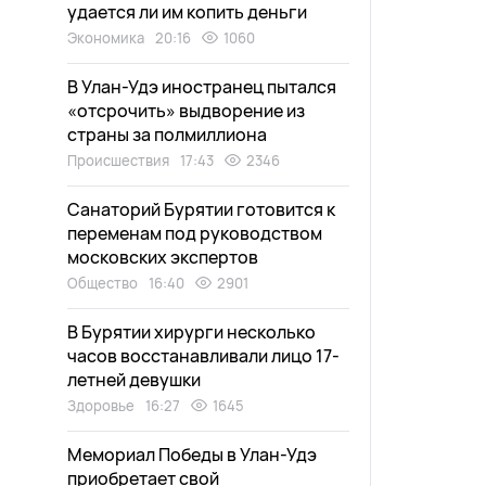
удается ли им копить деньги
Экономика
20:16
1060
В Улан-Удэ иностранец пытался
«отсрочить» выдворение из
страны за полмиллиона
Происшествия
17:43
2346
Санаторий Бурятии готовится к
переменам под руководством
московских экспертов
Общество
16:40
2901
В Бурятии хирурги несколько
часов восстанавливали лицо 17-
летней девушки
Здоровье
16:27
1645
Мемориал Победы в Улан-Удэ
приобретает свой