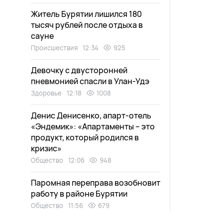
Житель Бурятии лишился 180
тысяч рублей после отдыха в
сауне
Происшествия
12:34
925
Девочку с двусторонней
пневмонией спасли в Улан-Удэ
Здоровье
12:18
1008
Денис Денисенко, апарт-отель
«Эндемик»: «Апартаменты – это
продукт, который родился в
кризис»
Общество
12:06
948
Паромная переправа возобновит
работу в районе Бурятии
Общество
11:56
679