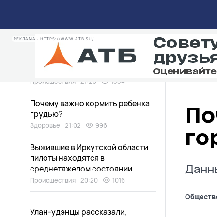
Уровень воды в Байкале
поднялся
Экология
22:02
1375
РЕКЛАМА • HTTPS://WWW.ATB.SU/
«Земля ушла из-под ног»: по
чьей вине произошла авария в
Улан-Удэ?
Происшествия
21:20
1554
Почему важно кормить ребенка
По
грудью?
Здоровье
21:02
996
го
Выжившие в Иркутской области
пилоты находятся в
Данны
среднетяжелом состоянии
Происшествия
20:20
1016
Обществ
Улан-удэнцы рассказали,