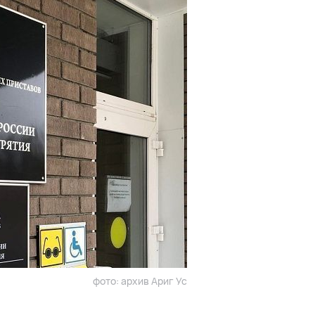
фото: архив Ариг Ус