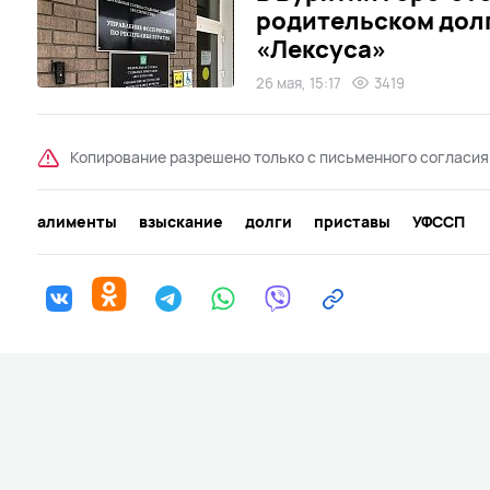
родительском долг
«Лексуса»
26 мая, 15:17
3419
Копирование разрешено только с письменного согласия
алименты
взыскание
долги
приставы
УФССП