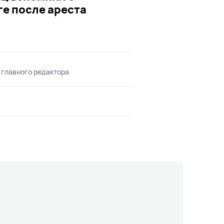
е после ареста
 главного редактора