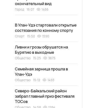
окончательный вид
Город
16:07
1466
В Улан-Удэ стартовали открытые
состязания по конному спорту
Спорт
15:50
1590
Ливни и грозы обрушатся на
Бурятию в выходные
Общество
15:25
3875
Семейная зарница прошла в
Улан-Удэ
Общество
15:12
1493
Северо-Байкальский район
забрал главный приз фестиваля
ТОСов
Общество
14:58
1264