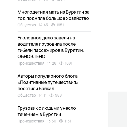
Многодетная мать из Бурятии за
год подняла большое хозяйство
Общество
14:43
1651
Уголовное дело завели на
водителя грузовика после
гибели пассажиров в Бурятии.
ОБНОВЛЕНО
Происшествия
14:28
1081
Авторы популярного блога
«Позитивные путешествия»
посетили Байкал
Общество
14:11
988
Грузовик с людьми унесло
течением в Бурятии
Происшествия
13:56
1151