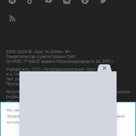
2005–2026 © «Ариг Ус online» 18+
Свидетельство о регистрации СМИ
Эл №ФС 77-69437 выдано Роскомнадзором 14.04.2017 г.
Учредитель: ООО «Телерадиокомпания «Ариг Ус»,
и.о. главного редактора: Маханова О.Б.
Тел. peдakции: +7(3012)21-30-14,
Почта peдakции: editor@arigus.tv
Использование материалов только с письменного разрешения
редакции. При цитировании прямая активная ссылка на
arigus.tv обязательна.
Мы, как и все используем файлы cookie и сервисы аналитики.
Продолжая использовать сайт, вы соглашаетесь с нашей
политикой
использования
файлов cookie и счетчиков аналитики.