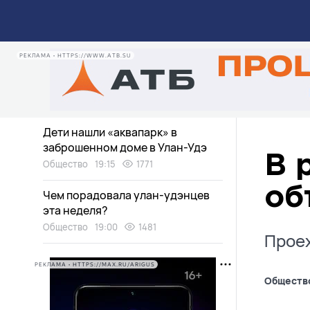
семей». Когда начнутся съемки
нового проекта от Ариг Ус?
Общество
21:00
4467
РЕКЛАМА • HTTPS://WWW.ATB.SU
Медведи в Бурятии пугают
дачников
Экология
20:30
2987
Дети нашли «аквапарк» в
заброшенном доме в Улан-Удэ
В 
Общество
19:15
1771
об
Чем порадовала улан-удэнцев
эта неделя?
Общество
19:00
1481
Проех
РЕКЛАМА • HTTPS://MAX.RU/ARIGUS
Обществ