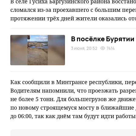
В селе Гусиха Баргузинского района восстан
сломался из-за проехавшего с большим пере
протяжении трёх дней жители оказались о
В посёлке Бурятии
3 июня, 20:52
7414
Как сообщили в Минтрансе республики, пер
Водителям напомнили, что проезжать разр
не более 5 тонн. Для большегрузов же дви
по новому строящемуся мосту в ближайшие д
до 06:00, так как днём там будут идти работы