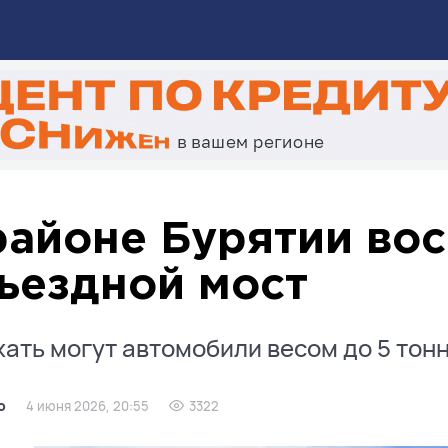
районе Бурятии во
ъездной мост
ать могут автомобили весом до 5 тонн
о
4 июня 2026, 20:55
3322