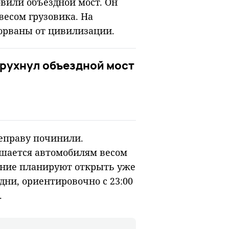
овили объездной мост. Он
весом грузовика. На
торваны от цивилизации.
 рухнул объездной мост
еправу починили.
ешается автомобилям весом
жение планируют открыть уже
ни, ориентировочно с 23:00
.