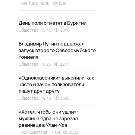
Политика
16:10
1516
День поля отметят в Бурятии
Общество
15:40
2070
Владимир Путин поддержал
запуск второго Северомуйского
тоннеля
Общество
15:23
2274
«Одноклассники» выяснили, как
часто и зачем пользователи
пишут друг другу
Общество
14:40
3020
«Хотел, чтобы они ушли»:
мужчина едва не зарезал
ревнивца в Улан-Удэ
Происшествия
14:09
3583