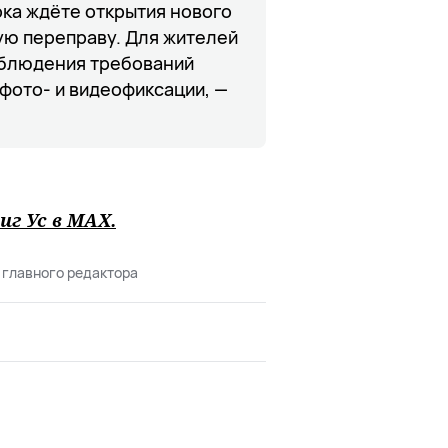
ка ждёте открытия нового
ую переправу. Для жителей
соблюдения требований
фото- и видеофиксации, —
иг Ус в
MAХ
.
 главного редактора