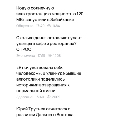
Новую солнечную
электростанцию мощностью 120
МВт запустили в Забайкалье
Общество
17:40
1484
Сколько денег оставляют улан-
удэнцы в кафе и ресторанах?
ОПРОС
Экономика
17:15
1408
«Я почувствовала себя
человеком». В Улан-Удэ бывшие
алкоголики поделились
историями возвращения к
нормальной жизни
Здоровье
16:40
2009
Юрий Трутнев отчитался о
развитии Дальнего Востока