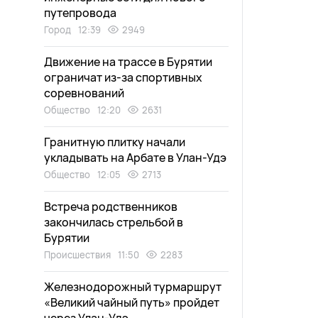
путепровода
Город
12:39
2949
Движение на трассе в Бурятии
ограничат из-за спортивных
соревнований
Общество
12:20
2631
Гранитную плитку начали
укладывать на Арбате в Улан-Удэ
Общество
12:05
2713
Встреча родственников
закончилась стрельбой в
Бурятии
Происшествия
11:50
2283
Железнодорожный турмаршрут
«Великий чайный путь» пройдет