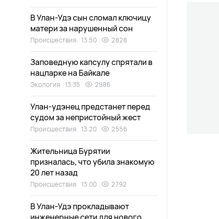
В Улан-Удэ сын сломал ключицу
матери за нарушенный сон
Происшествия
13:50
2828
Заповедную капсулу спрятали в
нацпарке на Байкале
Экология
13:35
2986
Улан-удэнец предстанет перед
судом за непристойный жест
Происшествия
13:20
2556
Жительница Бурятии
призналась, что убила знакомую
20 лет назад
Происшествия
13:00
2792
В Улан-Удэ прокладывают
инженерные сети для нового