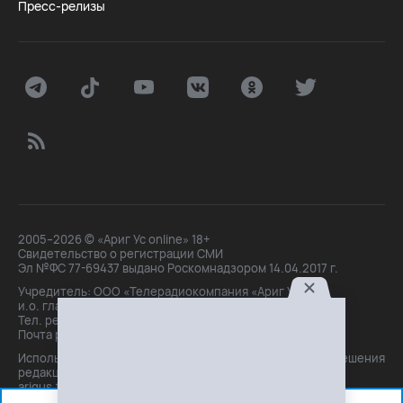
Пресс-релизы
2005–2026 © «Ариг Ус online» 18+
Свидетельство о регистрации СМИ
Эл №ФС 77-69437 выдано Роскомнадзором 14.04.2017 г.
Учредитель: ООО «Телерадиокомпания «Ариг Ус»,
и.о. главного редактора: Маханова О.Б.
Тел. peдakции: +7(3012)21-30-14,
Почта peдakции: editor@arigus.tv
Использование материалов только с письменного разрешения
редакции. При цитировании прямая активная ссылка на
arigus.tv обязательна.