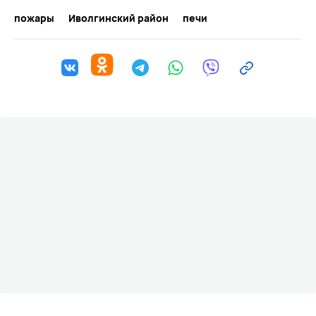
пожары
Иволгинский район
печи