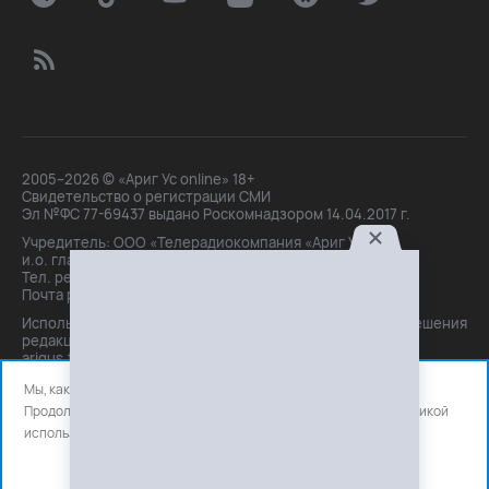
2005–2026 © «Ариг Ус online» 18+
Свидетельство о регистрации СМИ
Эл №ФС 77-69437 выдано Роскомнадзором 14.04.2017 г.
Учредитель: ООО «Телерадиокомпания «Ариг Ус»,
и.о. главного редактора: Маханова О.Б.
Тел. peдakции: +7(3012)21-30-14,
Почта peдakции: editor@arigus.tv
Использование материалов только с письменного разрешения
редакции. При цитировании прямая активная ссылка на
arigus.tv обязательна.
Мы, как и все используем файлы cookie и сервисы аналитики.
Продолжая использовать сайт, вы соглашаетесь с нашей
политикой
использования
файлов cookie и счетчиков аналитики.