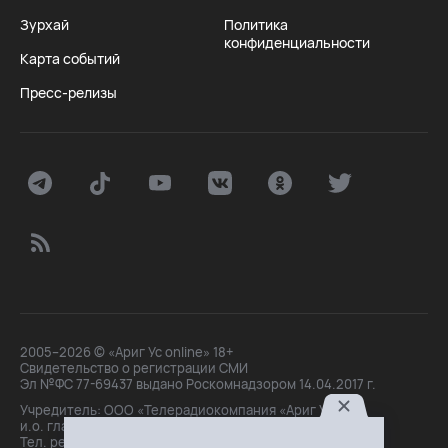
Зурхай
Политика
конфиденциальности
Карта событий
Пресс-релизы
2005–2026 © «Ариг Ус online» 18+
Свидетельство о регистрации СМИ
Эл №ФС 77-69437 выдано Роскомнадзором 14.04.2017 г.
Учредитель: ООО «Телерадиокомпания «Ариг Ус»,
и.о. главного редактора: Маханова О.Б.
Тел. peдakции: +7(3012)21-30-14,