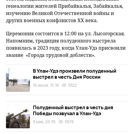
генеалогии жителей Прибайкалья, Забайкалья,
изучению Великой Отечественной войны и
других военных конфликтов ХХ века.
Церемония состоится в 12:00 на ул. Лысогорская.
Напомним, традиция полуденного выстрела
появилась в 2023 году, когда Улан-Удэ присвоили
звание «Города трудовой доблести».
В Улан-Удэ произвели полуденный
выстрел в честь Дня России
16 июня, 15:16
3322
Полуденный выстрел в честь дня
Победы позвучал в Улан-Удэ
9 мая, 20:35
3978