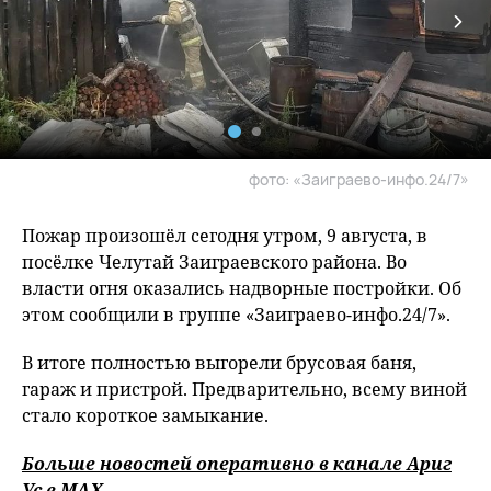
фото: «Заиграево-инфо.24/7»
Пожар произошёл сегодня утром, 9 августа, в
посёлке Челутай Заиграевского района. Во
власти огня оказались надворные постройки. Об
этом сообщили в группе «Заиграево-инфо.24/7».
В итоге полностью выгорели брусовая баня,
гараж и пристрой. Предварительно, всему виной
стало короткое замыкание.
Больше новостей оперативно в канале Ариг
Ус в
MAХ
.