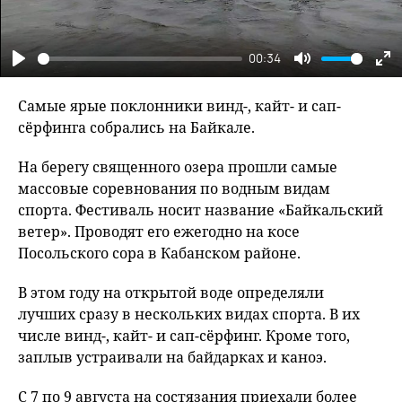
00:34
Play
Mute
En
fu
Самые ярые поклонники винд-, кайт- и сап-
сёрфинга собрались на Байкале.
На берегу священного озера прошли самые
массовые соревнования по водным видам
спорта. Фестиваль носит название «Байкальский
ветер». Проводят его ежегодно на косе
Посольского сора в Кабанском районе.
В этом году на открытой воде определяли
лучших сразу в нескольких видах спорта. В их
числе винд-, кайт- и сап-сёрфинг. Кроме того,
заплыв устраивали на байдарках и каноэ.
С 7 по 9 августа на состязания приехали более